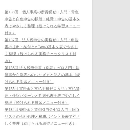
第138回 個人事業の所得税ゼロ入門：青色
申告と白色申告の帳簿・経費・申告の基本を
表でやさしく整理（続けられる学習メニュー
付き）
第137回 法人税申告の実務ゼロ入門：申告
書の提出・納付とe-Taxの基本を表でやさし
く整理（続けられる実務チェックリスト付
き）
第136回 法人税申告書（別表）ゼロ入門：決
算書から別表へのつなぎ方と記入の基本（続
けられる学習メニュー付き）
第135回 買掛金と支払手形ゼロ入門：支払管
理・仕訳パターンと期末処理を表でやさしく
整理（続けられる練習メニュー付き）
第134回 売掛金と貸倒引当金ゼロ入門：回収
リスクの会計処理と税務ポイントを表でやさ
しく整理（続けられる練習メニュー付き）