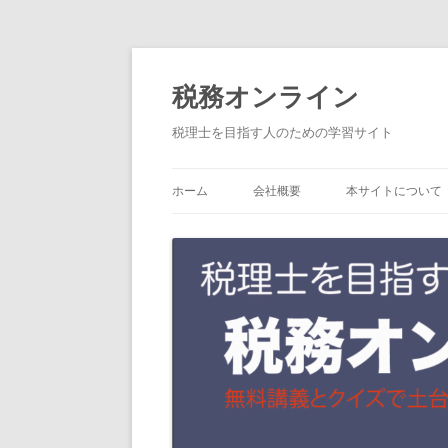
コ
税務オンライン
ン
テ
税理士を目指す人のための学習サイト
ン
ツ
ホーム
会社概要
本サイトについて
へ
ス
キ
ッ
プ