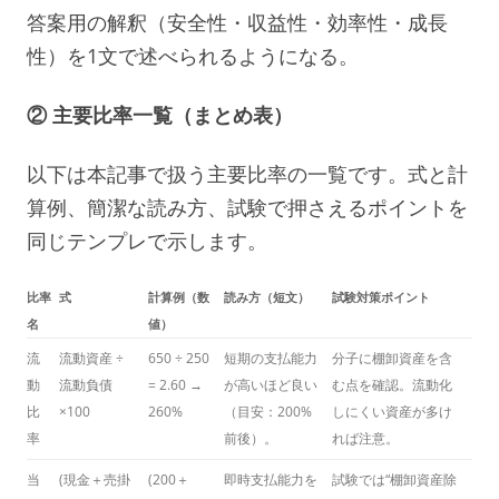
答案用の解釈（安全性・収益性・効率性・成長
性）を1文で述べられるようになる。
② 主要比率一覧（まとめ表）
以下は本記事で扱う主要比率の一覧です。式と計
算例、簡潔な読み方、試験で押さえるポイントを
同じテンプレで示します。
比率
式
計算例（数
読み方（短文）
試験対策ポイント
名
値）
流
流動資産 ÷
650 ÷ 250
短期の支払能力
分子に棚卸資産を含
動
流動負債
= 2.60 →
が高いほど良い
む点を確認。流動化
比
×100
260%
（目安：200%
しにくい資産が多け
率
前後）。
れば注意。
当
(現金＋売掛
(200＋
即時支払能力を
試験では“棚卸資産除