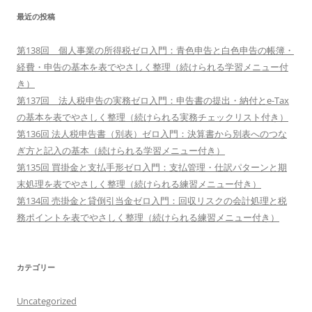
最近の投稿
第138回 個人事業の所得税ゼロ入門：青色申告と白色申告の帳簿・
経費・申告の基本を表でやさしく整理（続けられる学習メニュー付
き）
第137回 法人税申告の実務ゼロ入門：申告書の提出・納付とe-Tax
の基本を表でやさしく整理（続けられる実務チェックリスト付き）
第136回 法人税申告書（別表）ゼロ入門：決算書から別表へのつな
ぎ方と記入の基本（続けられる学習メニュー付き）
第135回 買掛金と支払手形ゼロ入門：支払管理・仕訳パターンと期
末処理を表でやさしく整理（続けられる練習メニュー付き）
第134回 売掛金と貸倒引当金ゼロ入門：回収リスクの会計処理と税
務ポイントを表でやさしく整理（続けられる練習メニュー付き）
カテゴリー
Uncategorized