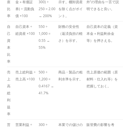
座
金＋有価証
300) ÷
示す。棚卸資産
外”の理由を一言で説
比
券) ÷ 流動負
250 = 2.00
を除く点がポイ
明できると良い。
率
債 ×100
→ 200%
ント。
自
自己資本 ÷
550 ÷
財務の安全性
自己資本の定義（資
己
総資産 ×100
1,000 =
（返済負担の軽
本金＋利益剰余金
資
0.55 →
さ）を示す。
等）を押さえる。
本
55%
比
率
売
売上総利益 ÷
500 ÷
商品・製品の粗
売上原価の範囲（原
上
売上高 ×100
1,200 =
利水準を示す。
材料・仕入れ等）を
高
0.4167 →
把握しておく。
総
41.7%
利
益
率
営
営業利益 ÷
300 ÷
本業での儲けの
販管費の影響を考