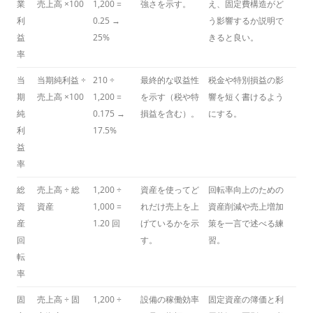
業
売上高 ×100
1,200 =
強さを示す。
え、固定費構造がど
利
0.25 →
う影響するか説明で
益
25%
きると良い。
率
当
当期純利益 ÷
210 ÷
最終的な収益性
税金や特別損益の影
期
売上高 ×100
1,200 =
を示す（税や特
響を短く書けるよう
純
0.175 →
損益を含む）。
にする。
利
17.5%
益
率
総
売上高 ÷ 総
1,200 ÷
資産を使ってど
回転率向上のための
資
資産
1,000 =
れだけ売上を上
資産削減や売上増加
産
1.20 回
げているかを示
策を一言で述べる練
回
す。
習。
転
率
固
売上高 ÷ 固
1,200 ÷
設備の稼働効率
固定資産の簿価と利