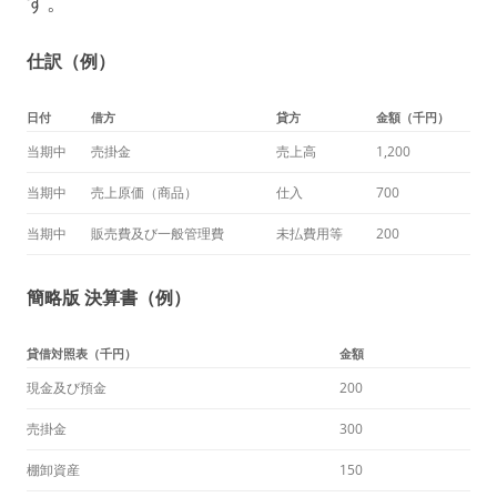
す。
仕訳（例）
日付
借方
貸方
金額（千円）
当期中
売掛金
売上高
1,200
当期中
売上原価（商品）
仕入
700
当期中
販売費及び一般管理費
未払費用等
200
簡略版 決算書（例）
貸借対照表（千円）
金額
現金及び預金
200
売掛金
300
棚卸資産
150