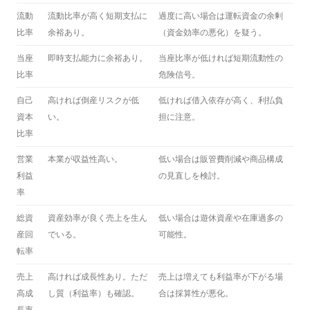
流動
流動比率が高く短期支払に
過度に高い場合は運転資金の余剰
比率
余裕あり。
（資金効率の悪化）を疑う。
当座
即時支払能力に余裕あり。
当座比率が低ければ短期流動性の
比率
危険信号。
自己
高ければ倒産リスクが低
低ければ借入依存が高く、利払負
資本
い。
担に注意。
比率
営業
本業が収益性高い。
低い場合は販管費削減や商品構成
利益
の見直しを検討。
率
総資
資産効率が良く売上を生ん
低い場合は遊休資産や在庫過多の
産回
でいる。
可能性。
転率
売上
高ければ成長性あり。ただ
売上は増えても利益率が下がる場
高成
し質（利益率）も確認。
合は採算性が悪化。
長率