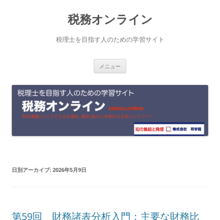
コ
税務オンライン
ン
テ
税理士を目指す人のための学習サイト
ン
メニュー
ツ
へ
ス
キ
ッ
プ
日別アーカイブ:
2026年5月9日
第59回 財務諸表分析入門：主要な財務比