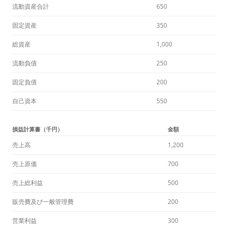
流動資産合計
650
固定資産
350
総資産
1,000
流動負債
250
固定負債
200
自己資本
550
損益計算書（千円）
金額
売上高
1,200
売上原価
700
売上総利益
500
販売費及び一般管理費
200
営業利益
300