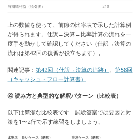
当期純利益（税引後）
210
上の数値を使って、前節の比率表で示した計算例
が得られます。仕訳→決算→比率計算の流れを一
度手を動かして確認してください（仕訳→決算の
流れは第42回の復習が役立ちます）。
関連記事：
第42回（仕訳→決算の追跡）
、
第58回
（キャッシュ・フロー計算書）
④ 読み方と典型的な解釈パターン（比較表）
以下は簡潔な比較表です。試験答案では要因と対
策を1〜2行で示す練習をしましょう。
比率名
良いケース（解釈）
注意ケース（解釈）