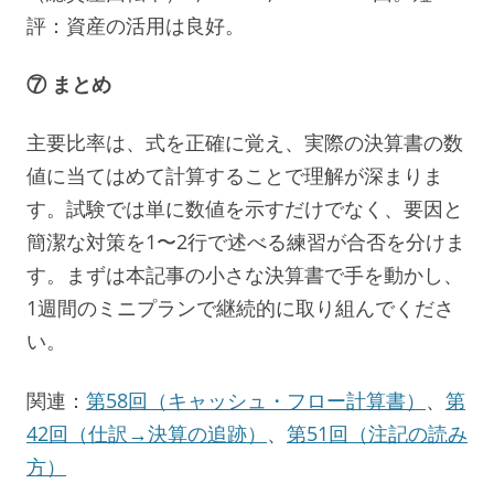
評：資産の活用は良好。
⑦ まとめ
主要比率は、式を正確に覚え、実際の決算書の数
値に当てはめて計算することで理解が深まりま
す。試験では単に数値を示すだけでなく、要因と
簡潔な対策を1〜2行で述べる練習が合否を分けま
す。まずは本記事の小さな決算書で手を動かし、
1週間のミニプランで継続的に取り組んでくださ
い。
関連：
第58回（キャッシュ・フロー計算書）
、
第
42回（仕訳→決算の追跡）
、
第51回（注記の読み
方）