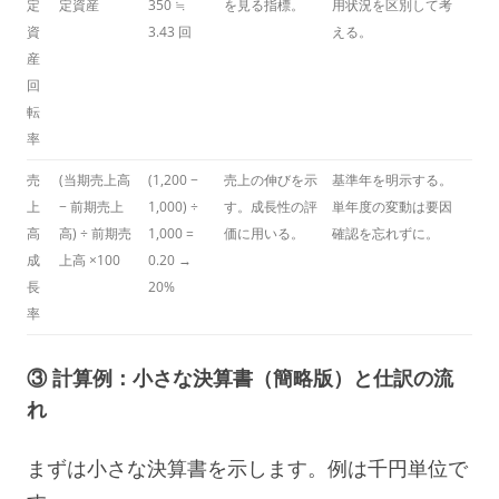
定
定資産
350 ≒
を見る指標。
用状況を区別して考
資
3.43 回
える。
産
回
転
率
売
(当期売上高
(1,200 −
売上の伸びを示
基準年を明示する。
上
− 前期売上
1,000) ÷
す。成長性の評
単年度の変動は要因
高
高) ÷ 前期売
1,000 =
価に用いる。
確認を忘れずに。
成
上高 ×100
0.20 →
長
20%
率
③ 計算例：小さな決算書（簡略版）と仕訳の流
れ
まずは小さな決算書を示します。例は千円単位で