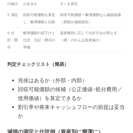
の検討
があるか
方）を算定
3. 測定
回収可能価額を算定
回収可能価額 < 帳簿価額なら減損認識
し、帳簿価額と比較
（差額が減損損失）
4. 仕
帳簿価額の切下げと
資産種別に応じて仕訳方法が異なる
訳・開
仕訳、注記・開示の
（例：のれんは直接減少）
示
準備
判定チェックリスト（簡易）
兆候はあるか（外部・内部）
回収可能価額の候補（公正価値−処分費用／
使用価値）を算定できるか
割引率や将来キャッシュフローの前提は妥当
か
減損の測定と仕訳例（資産別に簡潔に）