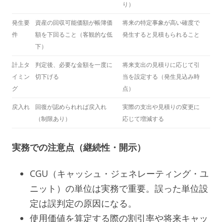
り）
発生要
資産の回収可能価額が帳簿価
将来の特定事象が高い確度で
件
額を下回ること（客観的な低
発生すると見積もられること
下）
計上タ
判定後、必要な金額を一度に
将来支出の見積りに応じて引
イミン
切下げる
当を設定する（発生見込み時
グ
点）
戻入れ
回復が認められれば戻入れ
実際の支出や見積りの変更に
（制限あり）
応じて増減する
実務での注意点（継続性・開示）
CGU（キャッシュ・ジェネレーティング・ユ
ニット）の単位は実務で重要。誤った単位設
定は誤判定の原因になる。
使用価値を算定する際の割引率や将来キャッ