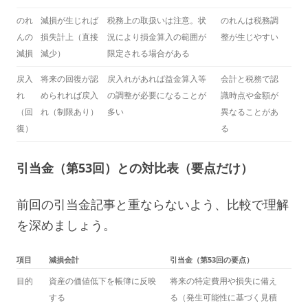
のれ
減損が生じれば
税務上の取扱いは注意。状
のれんは税務調
んの
損失計上（直接
況により損金算入の範囲が
整が生じやすい
減損
減少）
限定される場合がある
戻入
将来の回復が認
戻入れがあれば益金算入等
会計と税務で認
れ
められれば戻入
の調整が必要になることが
識時点や金額が
（回
れ（制限あり）
多い
異なることがあ
復）
る
引当金（第53回）との対比表（要点だけ）
前回の引当金記事と重ならないよう、比較で理解
を深めましょう。
項目
減損会計
引当金（第53回の要点）
目的
資産の価値低下を帳簿に反映
将来の特定費用や損失に備え
する
る（発生可能性に基づく見積