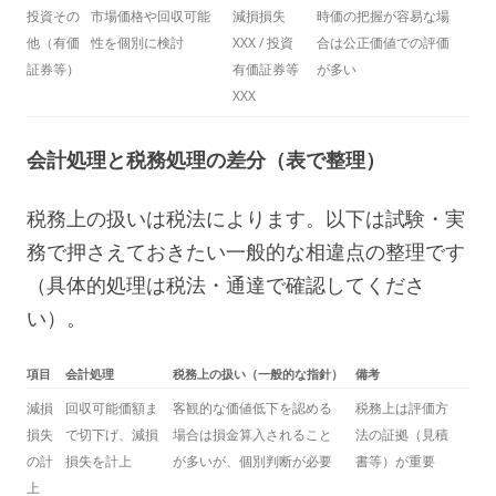
投資その
市場価格や回収可能
減損損失
時価の把握が容易な場
他（有価
性を個別に検討
XXX / 投資
合は公正価値での評価
証券等）
有価証券等
が多い
XXX
会計処理と税務処理の差分（表で整理）
税務上の扱いは税法によります。以下は試験・実
務で押さえておきたい一般的な相違点の整理です
（具体的処理は税法・通達で確認してくださ
い）。
項目
会計処理
税務上の扱い（一般的な指針）
備考
減損
回収可能価額ま
客観的な価値低下を認める
税務上は評価方
損失
で切下げ、減損
場合は損金算入されること
法の証拠（見積
の計
損失を計上
が多いが、個別判断が必要
書等）が重要
上