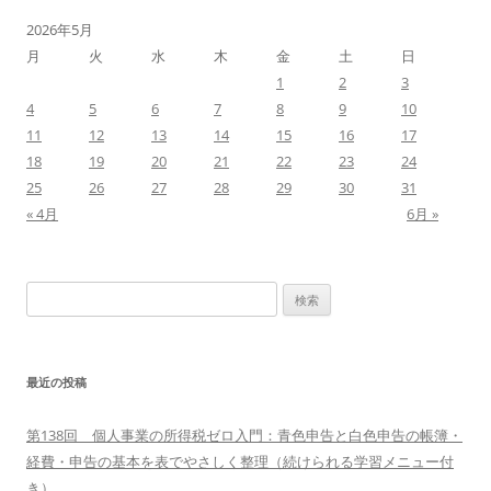
2026年5月
月
火
水
木
金
土
日
1
2
3
4
5
6
7
8
9
10
11
12
13
14
15
16
17
18
19
20
21
22
23
24
25
26
27
28
29
30
31
« 4月
6月 »
検
索:
最近の投稿
第138回 個人事業の所得税ゼロ入門：青色申告と白色申告の帳簿・
経費・申告の基本を表でやさしく整理（続けられる学習メニュー付
き）