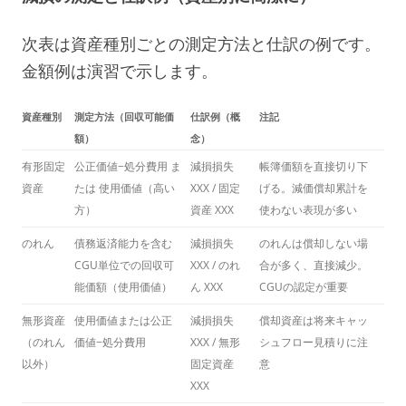
次表は資産種別ごとの測定方法と仕訳の例です。
金額例は演習で示します。
資産種別
測定方法（回収可能価
仕訳例（概
注記
額）
念）
有形固定
公正価値−処分費用 ま
減損損失
帳簿価額を直接切り下
資産
たは 使用価値（高い
XXX / 固定
げる。減価償却累計を
方）
資産 XXX
使わない表現が多い
のれん
債務返済能力を含む
減損損失
のれんは償却しない場
CGU単位での回収可
XXX / のれ
合が多く、直接減少。
能価額（使用価値）
ん XXX
CGUの認定が重要
無形資産
使用価値または公正
減損損失
償却資産は将来キャッ
（のれん
価値−処分費用
XXX / 無形
シュフロー見積りに注
以外）
固定資産
意
XXX