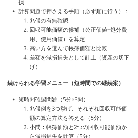
損
計算問題で押さえる手順（必ず順に行う）：
兆候の有無確認
回収可能価額の候補（公正価値−処分費
用、使用価値）を算定
高い方を選んで帳簿価額と比較
差額を減損損失として計上（資産の切下
げ）
続けられる学習メニュー（短時間での継続案）
短時間確認問題（5分×3問）
兆候例を3つ挙げ、それぞれ回収可能価
額の算定方法を答える（5分）
小問：帳簿価額と2つの回収可能価額か
ら減損損失を計算（5分）