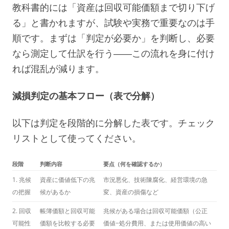
教科書的には「資産は回収可能価額まで切り下げ
る」と書かれますが、試験や実務で重要なのは手
順です。まずは「判定が必要か」を判断し、必要
なら測定して仕訳を行う――この流れを身に付け
れば混乱が減ります。
減損判定の基本フロー（表で分解）
以下は判定を段階的に分解した表です。チェック
リストとして使ってください。
段階
判断内容
要点（何を確認するか）
1. 兆候
資産に価値低下の兆
市況悪化、技術陳腐化、経営環境の急
の把握
候があるか
変、資産の損傷など
2. 回収
帳簿価額と回収可能
兆候がある場合は回収可能価額（公正
可能性
価額を比較する必要
価値−処分費用、または使用価値の高い