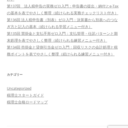
第137回 法人税申告の実務ゼロ入門：申告書の提出・納付とe-Tax
の基本を表でやさしく整理（続けられる実務チェックリスト付き）
第136回 法人税申告書（別表）ゼロ入門：決算書から別表へのつな
ぎ方と記入の基本（続けられる学習メニュー付き）
第135回 買掛金と支払手形ゼロ入門：支払管理・仕訳パターンと期
末処理を表でやさしく整理（続けられる練習メニュー付き）
第134回 売掛金と貸倒引当金ゼロ入門：回収リスクの会計処理と税
務ポイントを表でやさしく整理（続けられる練習メニュー付き）
カテゴリー
Uncategorized
税理士スタートガイド
税理士合格ロードマップ