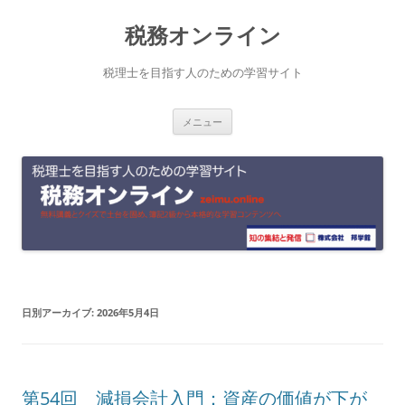
コ
税務オンライン
ン
テ
税理士を目指す人のための学習サイト
ン
メニュー
ツ
へ
ス
キ
ッ
プ
日別アーカイブ:
2026年5月4日
第54回 減損会計入門：資産の価値が下が