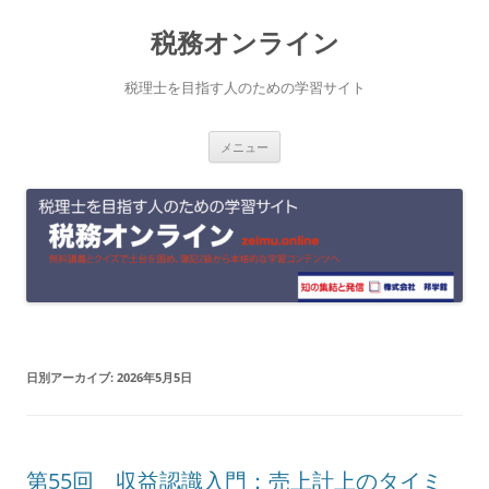
コ
税務オンライン
ン
テ
税理士を目指す人のための学習サイト
ン
メニュー
ツ
へ
ス
キ
ッ
プ
日別アーカイブ:
2026年5月5日
第55回 収益認識入門：売上計上のタイミ