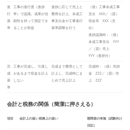
進
工事の進行度（進捗
進捗に応じて売上と
（借）工事未成工事
行
率）で認識。成果が信
費用を計上、未成工
支出 XXX／（貸）
基
頼性を持って測定でき
事支出金や工事進行
現金等 XXX（支
準
ることが前提
基準調整を行う
出）
進捗認識時：（借）
未成工事支出 YYY
／（貸）売上
YYY（進捗分）
完
工事が完成し、引渡し
完成まで費用として
完成時：（借）売掛
成
があるまで収益を計上
計上し、完成時にま
金 ZZZ／（貸）売
基
しない
とめて売上計上
上 ZZZ
準
会計と税務の関係（簡潔に押さえる）
項目
会計上の扱い
税務上の扱い
期間差の有無（試験向け
注記）