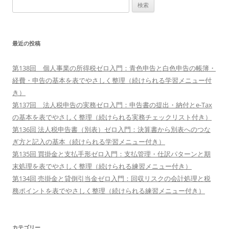
検
索:
最近の投稿
第138回 個人事業の所得税ゼロ入門：青色申告と白色申告の帳簿・
経費・申告の基本を表でやさしく整理（続けられる学習メニュー付
き）
第137回 法人税申告の実務ゼロ入門：申告書の提出・納付とe-Tax
の基本を表でやさしく整理（続けられる実務チェックリスト付き）
第136回 法人税申告書（別表）ゼロ入門：決算書から別表へのつな
ぎ方と記入の基本（続けられる学習メニュー付き）
第135回 買掛金と支払手形ゼロ入門：支払管理・仕訳パターンと期
末処理を表でやさしく整理（続けられる練習メニュー付き）
第134回 売掛金と貸倒引当金ゼロ入門：回収リスクの会計処理と税
務ポイントを表でやさしく整理（続けられる練習メニュー付き）
カテゴリー