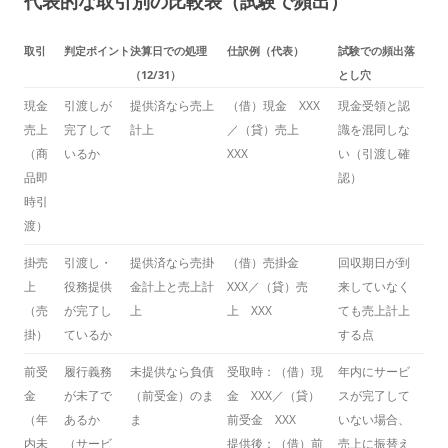
代表的な取引別の比較表（試験で頻出）
取引
判定ポイント
決算日での処理
仕訳例（代表）
試験での頻出落
（12/31）
とし穴
現金
引渡しが
提供済なら売上
（借）現金 XXX
現金受領と認
売上
完了して
計上
／（貸）売上
識を混同しな
（商
いるか
XXX
い（引渡し確
品即
認）
時引
渡）
掛売
引渡し・
提供済なら売掛
（借）売掛金
回収期日が到
上
役務提供
金計上と売上計
XXX／（貸）売
来していなく
（売
が完了し
上
上 XXX
ても売上計上
掛）
ているか
する点
前受
履行義務
未提供なら負債
受取時：（借）現
年内にサービ
金
が未了で
（前受金）のま
金 XXX／（貸）
スが完了して
（年
あるか
ま
前受金 XXX
いない場合、
内未
（サービ
提供後：（借）前
売上に振替え