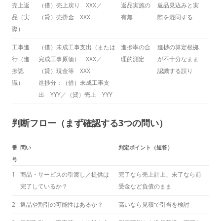
売上返
（借）売上戻り XXX／
返品実施の
返品見込みと実
品（実
（貸）売掛金 XXX
有無
際を混同する
際）
工事進
（借）未成工事支出（または
進捗率の合
進捗の算定根拠
行（進
完成工事原価） XXX／
理的測定
が不十分なまま
捗認
（貸）現金等 XXX
認識する誤り
識）
進捗分：（借）未成工事支
出 YYY／（貸）売上 YYY
判断フロー（まず確認する3つの問い）
番
問い
判定ポイント（短答）
号
1
商品・サービスの引渡し／提供は
完了なら売上計上、未了なら前
完了しているか？
受金など負債のまま
2
返品や割引の可能性はあるか？
高いなら見積で引当を検討