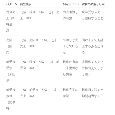
パターン
典型仕訳
判定ポイント
試験での落とし穴
現金売
（借）現金 XXX／（貸）売
商品引渡し
現金受領＝売上
上（即
上 XXX
の有無
と誤解すること
時引
渡）
売掛
（借）売掛金 XXX／（貸）
引渡しが完
回収未了でも計
（掛
売上 XXX
了している
上する点を忘れ
売）
か
る
前受金
（借）現金 XXX／（貸）前
提供の有無
未提供でも売上
受領
受金 XXX
（未提供な
に振替えてしま
（未提
ら負債）
う誤り
供）
前受金
（借）前受金 XXX／（貸）
提供完了の
提供日を誤ると
振替
売上 XXX
確認
期間超過する
（提供
時）