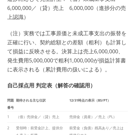
6,000,000／（貸）売上 6,000,000（進捗分の売
上認識）
（注）実務では工事原価と未成工事支出の振替を
正確に行い、契約総額との差額（粗利）も計算し
て損益に反映させる。決算上は売上6,000,000、
発生費用5,000,000で粗利1,000,000が損益計算書
に表示される（累計費用の扱いによる）。
自己採点用 判定表（解答の確認用）
問題
期待される主な仕訳
12/31時点の表示（BS/PT）
番号
1
（借）売掛金／（貸）売上
売掛金（資産）／売上（PL）
2
受領時：前受金計上、提供分
前受金（負債）残高あり／売上は