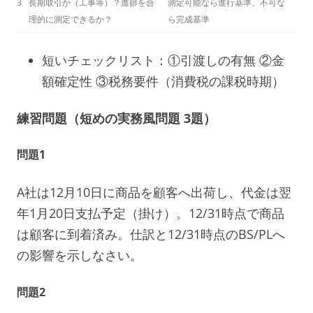
3
長期取引か（工事等）？進捗を合
測定可能なら進行基準、不可な
理的に測定できるか？
ら完成基準
短いチェックリスト：①引渡しの有無 ②金
額確定性 ③税務要件（消費税の課税時期）
練習問題（短めの実務風問題 3題）
問題1
A社は12月10日に商品を顧客へ出荷し、代金は翌
年1月20日支払予定（掛け）。12/31時点で商品
は顧客に到着済み。仕訳と12/31時点のBS/PLへ
の影響を示しなさい。
問題2