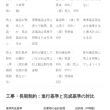
提
ス未実
受金 XXX／
ない
供）
施）
（貸）売上 XXX
売上
返品が発
実際返品は売上
返品時：（借）売
将来返品見込
返
生した
戻りで処理。見
上戻り XXX／
みを放置する
品・
か、見込
込返品は見積で
（貸）売掛金
と過大計上に
掛戻
返品があ
控除または引当
XXX
なる点
し
るか
設定
売上
割引条件
割引が確定して
割引確定時：
割引確定前に
割引
の履行
いなければ売上
（借）現金
売上を控除し
（早
（支払期
計上額は割引前
XXX、（借）売上
てしまうミス
期回
日前の受
金額
割引 YYY／
収割
取など）
（貸）売掛金
引）
ZZZ
工事・長期契約：進行基準と完成基準の対比
基準
判定基準
決算時の会計処理
仕訳例（中間期）