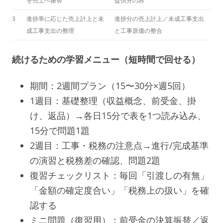
を売上へ振替
提供分のみ
3
進捗率に応じた売上計上と未
進捗分の売上計上／未成工事支出
成工事支出の整理
と工事原価の整合
続けるための学習メニュー（短時間で回せる）
期間：2週間プラン（15〜30分×週5回）
1週目：基礎整理（収益概念、前受金、掛
け、返品）→各日15分で表を1つ読み込み、
15分で問題1題
2週目：工事・税務の注意点→進行/完成基準
の演習と税務差の確認、問題2題
復習チェックリスト：毎回「引渡しの有無」
「金額の確定度合い」「税務上の扱い」を確
認する
ミニ問題（復習用）：前受金の決算振替／返