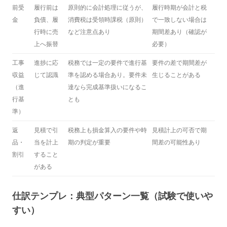
前受
履行前は
原則的に会計処理に従うが、
履行時期が会計と税
金
負債、履
消費税は受領時課税（原則）
で一致しない場合は
行時に売
など注意点あり
期間差あり（確認が
上へ振替
必要）
工事
進捗に応
税務では一定の要件で進行基
要件の差で期間差が
収益
じて認識
準を認める場合あり。要件未
生じることがある
（進
達なら完成基準扱いになるこ
行基
とも
準）
返
見積で引
税務上も損金算入の要件や時
見積計上の可否で期
品・
当を計上
期の判定が重要
間差の可能性あり
割引
すること
がある
仕訳テンプレ：典型パターン一覧（試験で使いや
すい）