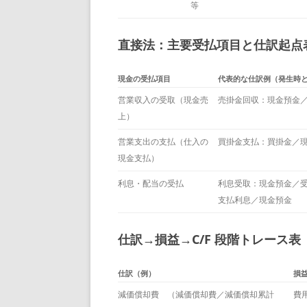
等
直接法：主要受払項目と仕訳起点
現金の受払項目
代表的な仕訳例（発生時
営業収入の受取（現金売
売掛金回収：現金預金
上）
営業支出の支払（仕入の
買掛金支払：買掛金／
現金支払）
利息・配当の受払
利息受取：現金預金／
支払利息／現金預金
仕訳→損益→C/F 段階トレース
仕訳（例）
損
減価償却費 （減価償却費／減価償却累計
費