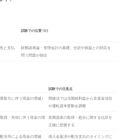
試験での位置づけ
性と支払
財務諸表論・管理会計の基礎。仕訳や損益との対応を
問う問題が頻出
試験での注意点
業取引に伴う現金の増減）
間接法では当期純利益から非資金項目
や運転資本変動を調整
取得・売却に伴う現金の増
長期資産の取得・処分に関する仕訳を
正確に把握する
配当等による現金の増減
借入金返済や配当支払のタイミングに