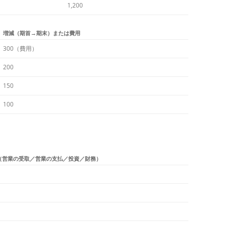
1,200
増減（期首→期末）または費用
300（費用）
200
150
100
（営業の受取／営業の支払／投資／財務）