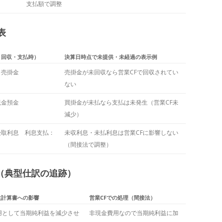
支払額で調整
表
と回収・支払時）
決算日時点で未提供・未経過の表示例
／売掛金
売掛金が未回収なら営業CFで回収されてい
ない
現金預金
買掛金が未払なら支払は未発生（営業CF未
減少）
受取利息 利息支払：
未収利息・未払利息は営業CFに影響しない
（間接法で調整）
表（典型仕訳の追跡）
益計算書への影響
営業CFでの処理（間接法）
用として当期純利益を減少させ
非現金費用なので当期純利益に加