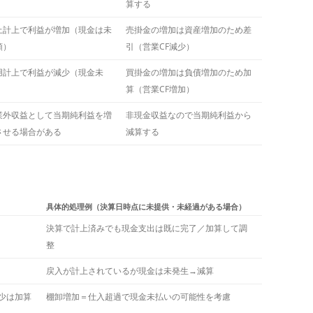
算する
上計上で利益が増加（現金は未
売掛金の増加は資産増加のため差
領）
引（営業CF減少）
用計上で利益が減少（現金未
買掛金の増加は負債増加のため加
）
算（営業CF増加）
業外収益として当期純利益を増
非現金収益なので当期純利益から
させる場合がある
減算する
具体的処理例（決算日時点に未提供・未経過がある場合）
決算で計上済みでも現金支出は既に完了／加算して調
整
戻入が計上されているが現金は未発生→減算
少は加算
棚卸増加＝仕入超過で現金未払いの可能性を考慮