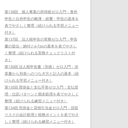
第138回 個人事業の所得税ゼロ入門：青色
申告と白色申告の帳簿・経費・申告の基本を
表でやさしく整理（続けられる学習メニュー
付き）
第137回 法人税申告の実務ゼロ入門：申告
書の提出・納付とe-Taxの基本を表でやさし
く整理（続けられる実務チェックリスト付
き）
第136回 法人税申告書（別表）ゼロ入門：決
算書から別表へのつなぎ方と記入の基本（続
けられる学習メニュー付き）
第135回 買掛金と支払手形ゼロ入門：支払管
理・仕訳パターンと期末処理を表でやさしく
整理（続けられる練習メニュー付き）
第134回 売掛金と貸倒引当金ゼロ入門：回収
リスクの会計処理と税務ポイントを表でやさ
しく整理（続けられる練習メニュー付き）