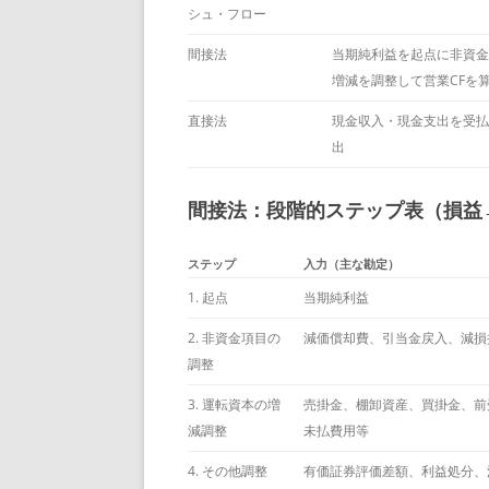
シュ・フロー
間接法
当期純利益を起点に非資金
増減を調整して営業CFを
直接法
現金収入・現金支出を受払
出
間接法：段階的ステップ表（損益
ステップ
入力（主な勘定）
1. 起点
当期純利益
2. 非資金項目の
減価償却費、引当金戻入、減損
調整
3. 運転資本の増
売掛金、棚卸資産、買掛金、前
減調整
未払費用等
4. その他調整
有価証券評価差額、利益処分、