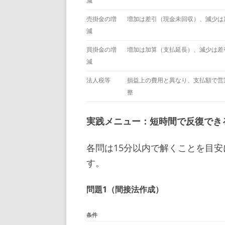
減
売掛金の増
増加は差引（現金未回収）、減少は
減
買掛金の増
増加は加算（支払延長）、減少は差
減
法人税等
損益上の費用と異なり、支払額で営
整
実践メニュー：短時間で反復でき
各問は15分以内で解くことを目
す。
問題1（間接法作成）
条件