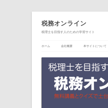
コ
税務オンライン
ン
テ
税理士を目指す人のための学習サイト
ン
ツ
ホーム
会社概要
本サイトについて
へ
ス
キ
ッ
プ