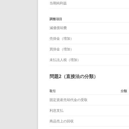
当期純利益
調整項目
減価償却費
売掛金（増加）
買掛金（増加）
未払法人税（増加）
問題2（直接法の分類）
取引
分類
固定資産売却代金の受取
利息支払
商品売上の回収