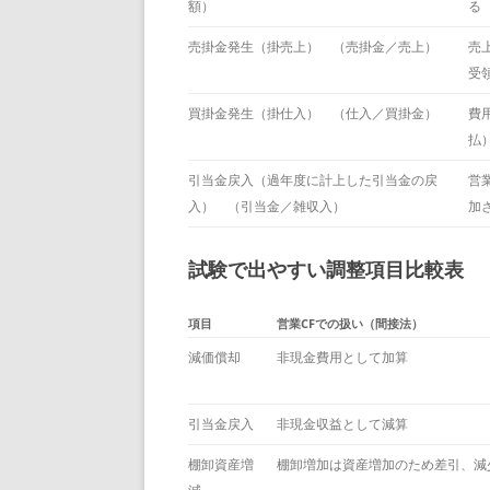
額）
る
売掛金発生（掛売上） （売掛金／売上）
売
受
買掛金発生（掛仕入） （仕入／買掛金）
費
払
引当金戻入（過年度に計上した引当金の戻
営
入） （引当金／雑収入）
加
試験で出やすい調整項目比較表
項目
営業CFでの扱い（間接法）
減価償却
非現金費用として加算
引当金戻入
非現金収益として減算
棚卸資産増
棚卸増加は資産増加のため差引、減