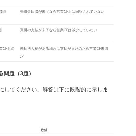
加算
売掛金回収が未了なら営業CF上は回収されていない
引
買掛の支払が未了なら営業CFは減少していない
業CFを調
未払法人税がある場合は支払がまだのため営業CF未減
少
る問題（3題）
安にしてください。解答は下に段階的に示しま
数値