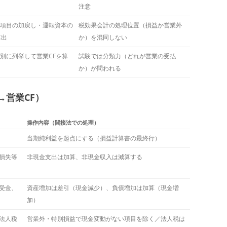
注意
項目の加戻し・運転資本の
税効果会計の処理位置（損益か営業外
算出
か）を混同しない
別に列挙して営業CFを算
試験では分類力（どれが営業の受払
か）が問われる
→営業CF）
操作内容（間接法での処理）
当期純利益を起点にする（損益計算書の最終行）
損失等
非現金支出は加算、非現金収入は減算する
受金、
資産増加は差引（現金減少）、負債増加は加算（現金増
加）
法人税
営業外・特別損益で現金変動がない項目を除く／法人税は