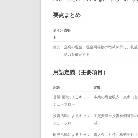
要点まとめ
ポイン
説明
ト
目的
企業の現金・現金同等物の増減を示し、収益
能力を補完する
用語定義（主要項目）
用語
定義
営業活動によるキャッ
本業の現金収入・支出（営
シュ・フロー
投資活動によるキャッ
固定資産や投資有価証券の
シュ・フロー
減
財務活動によるキャッ
借入金、社債、株式発行・