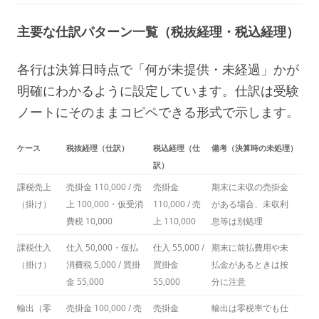
主要な仕訳パターン一覧（税抜経理・税込経理）
各行は決算日時点で「何が未提供・未経過」かが
明確にわかるように設定しています。仕訳は受験
ノートにそのままコピペできる形式で示します。
ケース
税抜経理（仕訳）
税込経理（仕
備考（決算時の未処理）
訳）
課税売上
売掛金 110,000 / 売
売掛金
期末に未収の売掛金
（掛け）
上 100,000・仮受消
110,000 / 売
がある場合、未収利
費税 10,000
上 110,000
息等は別処理
課税仕入
仕入 50,000・仮払
仕入 55,000 /
期末に前払費用や未
（掛け）
消費税 5,000 / 買掛
買掛金
払金があるときは按
金 55,000
55,000
分に注意
輸出（零
売掛金 100,000 / 売
売掛金
輸出は零税率でも仕