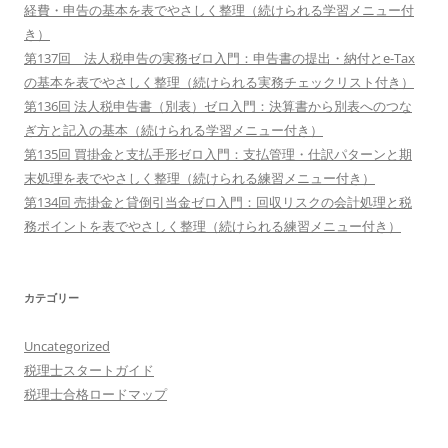
経費・申告の基本を表でやさしく整理（続けられる学習メニュー付
き）
第137回 法人税申告の実務ゼロ入門：申告書の提出・納付とe-Tax
の基本を表でやさしく整理（続けられる実務チェックリスト付き）
第136回 法人税申告書（別表）ゼロ入門：決算書から別表へのつな
ぎ方と記入の基本（続けられる学習メニュー付き）
第135回 買掛金と支払手形ゼロ入門：支払管理・仕訳パターンと期
末処理を表でやさしく整理（続けられる練習メニュー付き）
第134回 売掛金と貸倒引当金ゼロ入門：回収リスクの会計処理と税
務ポイントを表でやさしく整理（続けられる練習メニュー付き）
カテゴリー
Uncategorized
税理士スタートガイド
税理士合格ロードマップ