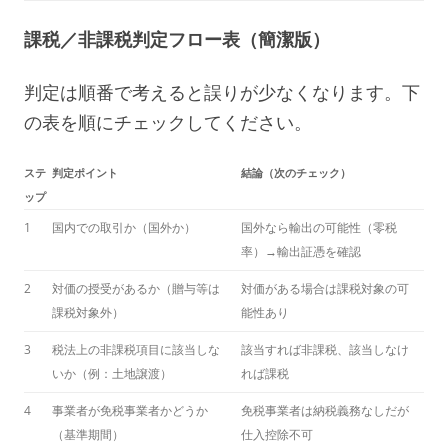
課税／非課税判定フロー表（簡潔版）
判定は順番で考えると誤りが少なくなります。下
の表を順にチェックしてください。
ステ
判定ポイント
結論（次のチェック）
ップ
1
国内での取引か（国外か）
国外なら輸出の可能性（零税
率）→輸出証憑を確認
2
対価の授受があるか（贈与等は
対価がある場合は課税対象の可
課税対象外）
能性あり
3
税法上の非課税項目に該当しな
該当すれば非課税、該当しなけ
いか（例：土地譲渡）
れば課税
4
事業者が免税事業者かどうか
免税事業者は納税義務なしだが
（基準期間）
仕入控除不可