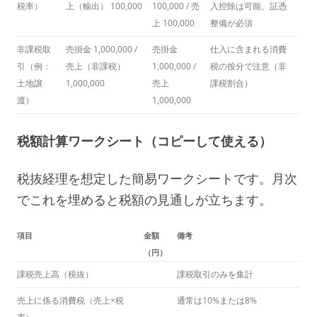
税率）
上（輸出） 100,000
100,000 / 売
入控除は可能、証憑
上 100,000
整備が必須
非課税取
売掛金 1,000,000 /
売掛金
仕入に含まれる消費
引（例：
売上（非課税）
1,000,000 /
税の按分で注意（非
土地譲
1,000,000
売上
課税割合）
渡）
1,000,000
税額計算ワークシート（コピーして使える）
税抜経理を想定した簡易ワークシートです。月次
でこれを埋めると税額の見通しが立ちます。
項目
金額
備考
（円）
課税売上高（税抜）
課税取引のみを集計
売上に係る消費税（売上×税
通常は10%または8%