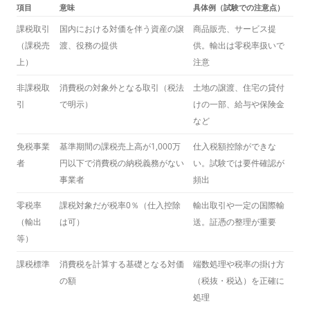
項目
意味
具体例（試験での注意点）
課税取引
国内における対価を伴う資産の譲
商品販売、サービス提
（課税売
渡、役務の提供
供。輸出は零税率扱いで
上）
注意
非課税取
消費税の対象外となる取引（税法
土地の譲渡、住宅の貸付
引
で明示）
けの一部、給与や保険金
など
免税事業
基準期間の課税売上高が1,000万
仕入税額控除ができな
者
円以下で消費税の納税義務がない
い。試験では要件確認が
事業者
頻出
零税率
課税対象だが税率0％（仕入控除
輸出取引や一定の国際輸
（輸出
は可）
送。証憑の整理が重要
等）
課税標準
消費税を計算する基礎となる対価
端数処理や税率の掛け方
の額
（税抜・税込）を正確に
処理