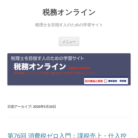
コ
税務オンライン
ン
テ
税理士を目指す人のための学習サイト
ン
メニュー
ツ
へ
ス
キ
ッ
プ
日別アーカイブ:
2026年5月26日
第76回 消費税ゼロ入門：課税売上・仕入控