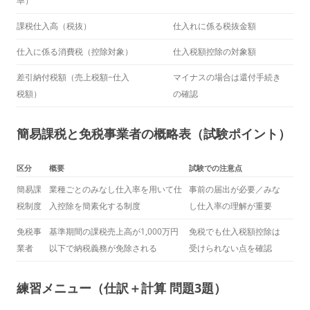
率）
課税仕入高（税抜）
仕入れに係る税抜金額
仕入に係る消費税（控除対象）
仕入税額控除の対象額
差引納付税額（売上税額−仕入
マイナスの場合は還付手続き
税額）
の確認
簡易課税と免税事業者の概略表（試験ポイント）
区分
概要
試験での注意点
簡易課
業種ごとのみなし仕入率を用いて仕
事前の届出が必要／みな
税制度
入控除を簡素化する制度
し仕入率の理解が重要
免税事
基準期間の課税売上高が1,000万円
免税でも仕入税額控除は
業者
以下で納税義務が免除される
受けられない点を確認
練習メニュー（仕訳＋計算 問題3題）