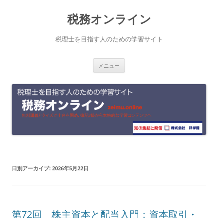
コ
税務オンライン
ン
テ
税理士を目指す人のための学習サイト
ン
メニュー
ツ
へ
ス
キ
ッ
プ
日別アーカイブ:
2026年5月22日
第72回 株主資本と配当入門：資本取引・