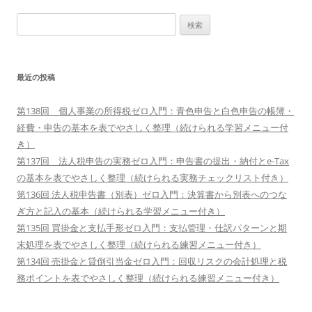
検
索:
最近の投稿
第138回 個人事業の所得税ゼロ入門：青色申告と白色申告の帳簿・
経費・申告の基本を表でやさしく整理（続けられる学習メニュー付
き）
第137回 法人税申告の実務ゼロ入門：申告書の提出・納付とe-Tax
の基本を表でやさしく整理（続けられる実務チェックリスト付き）
第136回 法人税申告書（別表）ゼロ入門：決算書から別表へのつな
ぎ方と記入の基本（続けられる学習メニュー付き）
第135回 買掛金と支払手形ゼロ入門：支払管理・仕訳パターンと期
末処理を表でやさしく整理（続けられる練習メニュー付き）
第134回 売掛金と貸倒引当金ゼロ入門：回収リスクの会計処理と税
務ポイントを表でやさしく整理（続けられる練習メニュー付き）