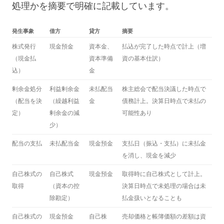
処理かを摘要で明確に記載しています。
発生事象
借方
貸方
摘要
株式発行
現金預金
資本金、
払込が完了した時点で計上（増
（現金払
資本準備
資の基本仕訳）
込）
金
剰余金処分
利益剰余金
未払配当
株主総会で配当決議した時点で
（配当を決
（繰越利益
金
債務計上。決算日時点で未払の
定）
剰余金の減
可能性あり
少）
配当の支払
未払配当金
現金預金
支払日（振込・支払）に未払金
を消し、現金を減少
自己株式の
自己株式
現金預金
取得時に自己株式として計上。
取得
（資本の控
決算日時点で未処理の場合は未
除勘定）
払金扱いとなることも
自己株式の
現金預金
自己株
売却価格と帳簿価額の差額は資