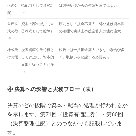
への分
払配当として債務計
は課税所得からの控除対象ではない
配）
上
自己株
資本の部の減少（自
原則として損金不算入。処分益は資本性
式の取
己株式として控除）
の処理で税務上の益金算入方法に注意
得
株式発
繰延資産や発行費と
税務上は一括損金算入できない場合が多
行費用
して計上し、資本的
く、取扱いを確認する必要あり
支出と扱うことが多
い
④ 決算への影響と実務フロー（表）
決算のどの段階で資本・配当の処理が行われるか
を示します。第71回（投資有価証券）・第60回
（決算整理仕訳）とのつながりも記載していま
す。