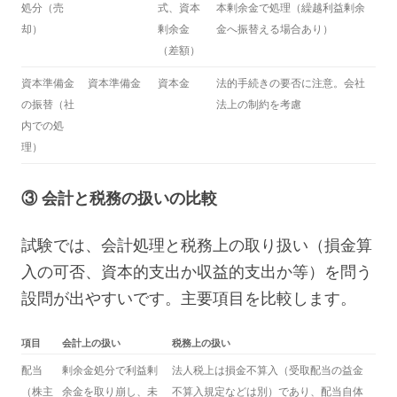
処分（売
式、資本
本剰余金で処理（繰越利益剰余
却）
剰余金
金へ振替える場合あり）
（差額）
資本準備金
資本準備金
資本金
法的手続きの要否に注意。会社
の振替（社
法上の制約を考慮
内での処
理）
③ 会計と税務の扱いの比較
試験では、会計処理と税務上の取り扱い（損金算
入の可否、資本的支出か収益的支出か等）を問う
設問が出やすいです。主要項目を比較します。
項目
会計上の扱い
税務上の扱い
配当
剰余金処分で利益剰
法人税上は損金不算入（受取配当の益金
（株主
余金を取り崩し、未
不算入規定などは別）であり、配当自体