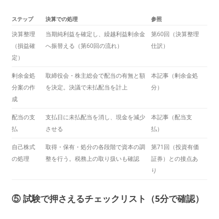
ステップ
決算での処理
参照
決算整理
当期純利益を確定し、繰越利益剰余金
第60回（決算整理
（損益確
へ振替える（第60回の流れ）
仕訳）
定）
剰余金処
取締役会・株主総会で配当の有無と額
本記事（剰余金処
分案の作
を決定。決議で未払配当を計上
分）
成
配当の支
支払日に未払配当を消し、現金を減少
本記事（配当支
払
させる
払）
自己株式
取得・保有・処分の各段階で資本の調
第71回（投資有価
の処理
整を行う。税務上の取り扱いも確認
証券）との接点あ
り
⑤ 試験で押さえるチェックリスト（5分で確認）