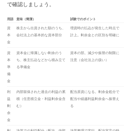
で確認しましょう。
用語
意味（簡潔）
試験でのポイント
資
株主から出資された額のうち、
増資時の払込が発生した時点で
本
会社法上の基本的な資本部分
計上。剰余金との区別を明確に
金
資
資本金に帰属しない剰余のう
資本の部。減少や振替の制限に
本
ち、株主払込などから積み立て
注意（会社法上の扱い）
準
る準備金
備
金
利
内部留保された過去の利益の累
配当原資になる。剰余金処分で
益
積（任意積立金・利益剰余金含
配当や繰越利益剰余金へ振替え
剰
む）
る
余
金
剰
決算での利益配分（配当、内部
決算整理で実行。配当宣言の時