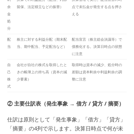
余
留保、法定積立などの振替）
点で未払金が発生する点を押さ
金
える
処
分
配
株主に対する利益分配（期末配
配当宣言（株主総会決議等）で
当
当、期中配当、予定配当など）
債務化する。決算日時点の状態
に注意
自
会社が自社の株式を取得したと
取得時は資本の減少、処分時の
己
きの帳簿上の持ち高（資本の減
差額は資本剰余や利益剰余の調
株
少要素）
整に注意
式
② 主要仕訳表（発生事象 → 借方 / 貸方 / 摘要）
仕訳は原則として「発生事象」「借方」「貸方」
「摘要」の4列で示します。決算日時点で何が未