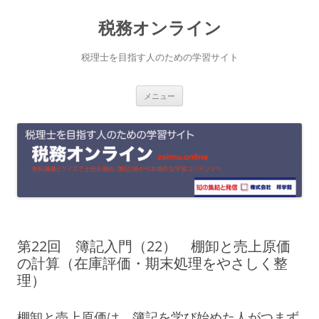
コ
税務オンライン
ン
テ
税理士を目指す人のための学習サイト
ン
メニュー
ツ
へ
ス
キ
ッ
プ
第22回 簿記入門（22） 棚卸と売上原価
の計算（在庫評価・期末処理をやさしく整
理）
棚卸と売上原価は、簿記を学び始めた人がつまず