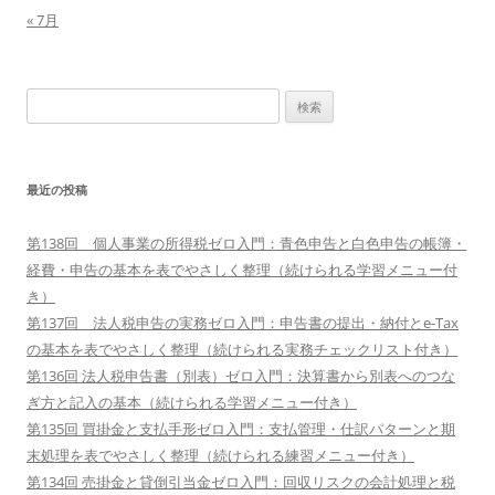
« 7月
検
索:
最近の投稿
第138回 個人事業の所得税ゼロ入門：青色申告と白色申告の帳簿・
経費・申告の基本を表でやさしく整理（続けられる学習メニュー付
き）
第137回 法人税申告の実務ゼロ入門：申告書の提出・納付とe-Tax
の基本を表でやさしく整理（続けられる実務チェックリスト付き）
第136回 法人税申告書（別表）ゼロ入門：決算書から別表へのつな
ぎ方と記入の基本（続けられる学習メニュー付き）
第135回 買掛金と支払手形ゼロ入門：支払管理・仕訳パターンと期
末処理を表でやさしく整理（続けられる練習メニュー付き）
第134回 売掛金と貸倒引当金ゼロ入門：回収リスクの会計処理と税