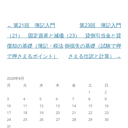
投
←
第21回 簿記入門
第23回 簿記入門
稿
（21） 固定資産と減価
（23） 貸倒引当金と貸
ナ
償却の基礎（簿記・税法
倒損失の基礎（試験で押
ビ
で押さえるポイント）
さえる仕訳と計算）
→
ゲ
ー
2026年8月
月
火
水
木
金
土
日
シ
1
2
ョ
3
4
5
6
7
8
9
10
11
12
13
14
15
16
ン
17
18
19
20
21
22
23
24
25
26
27
28
29
30
31