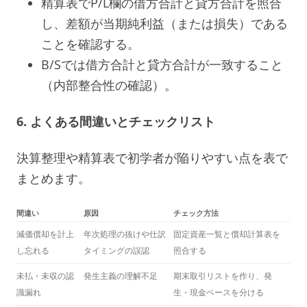
精算表でP/L欄の借方合計と貸方合計を照合
し、差額が当期純利益（または損失）である
ことを確認する。
B/Sでは借方合計と貸方合計が一致すること
（内部整合性の確認）。
6. よくある間違いとチェックリスト
決算整理や精算表で初学者が陥りやすい点を表で
まとめます。
間違い
原因
チェック方法
減価償却を計上
年次処理の抜けや仕訳
固定資産一覧と償却計算表を
し忘れる
タイミングの誤認
照合する
未払・未収の認
発生主義の理解不足
期末取引リストを作り、発
識漏れ
生・現金ベースを分ける