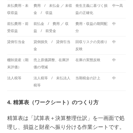
未払費用・未
費用 / 未払金 ／ 未収
発生主義に基づく損
中〜高
収収益
金 / 収益
益の正確化
前払費用・前
前払金 / 費用 ／ 収
費用・収益の期間配
中
受収益
益 / 前受金
分
貸倒引当金
貸倒損失 / 貸倒引当
回収リスクの見積り
中
金
反映
棚卸資産（期
売上原価調整、在庫評
在庫の実態反映
中
末評価）
価の増減
法人税等
法人税等 / 未払法人
当期税金の計上
中
税等
4. 精算表（ワークシート）のつくり方
精算表は「試算表＋決算整理仕訳」を一画面で処
理し、損益と財産へ振り分ける作業シートです。