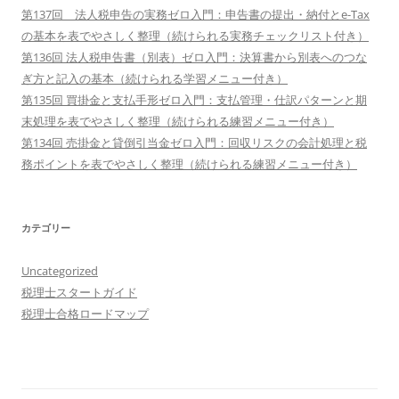
第137回 法人税申告の実務ゼロ入門：申告書の提出・納付とe-Tax
の基本を表でやさしく整理（続けられる実務チェックリスト付き）
第136回 法人税申告書（別表）ゼロ入門：決算書から別表へのつな
ぎ方と記入の基本（続けられる学習メニュー付き）
第135回 買掛金と支払手形ゼロ入門：支払管理・仕訳パターンと期
末処理を表でやさしく整理（続けられる練習メニュー付き）
第134回 売掛金と貸倒引当金ゼロ入門：回収リスクの会計処理と税
務ポイントを表でやさしく整理（続けられる練習メニュー付き）
カテゴリー
Uncategorized
税理士スタートガイド
税理士合格ロードマップ