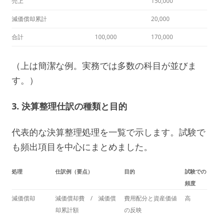
売上
150,000
減価償却累計
20,000
合計
100,000
170,000
（上は簡潔な例。実務では多数の科目が並びま
す。）
3. 決算整理仕訳の種類と目的
代表的な決算整理処理を一覧で示します。試験で
も頻出項目を中心にまとめました。
処理
仕訳例（要点）
目的
試験での
頻度
減価償却
減価償却費 / 減価償
費用配分と資産価値
高
却累計額
の反映