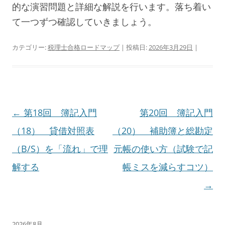
的な演習問題と詳細な解説を行います。落ち着い
て一つずつ確認していきましょう。
カテゴリー:
税理士合格ロードマップ
| 投稿日:
2026年3月29日
|
投
←
第18回 簿記入門
第20回 簿記入門
稿
（18） 貸借対照表
（20） 補助簿と総勘定
ナ
（B/S）を「流れ」で理
元帳の使い方（試験で記
ビ
解する
帳ミスを減らすコツ）
ゲ
→
ー
シ
2026年8月