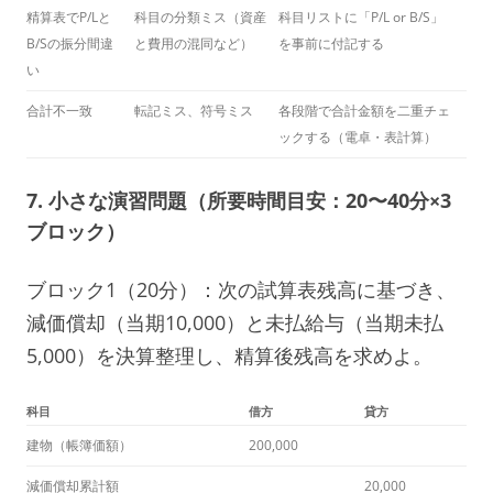
精算表でP/Lと
科目の分類ミス（資産
科目リストに「P/L or B/S」
B/Sの振分間違
と費用の混同など）
を事前に付記する
い
合計不一致
転記ミス、符号ミス
各段階で合計金額を二重チェ
ックする（電卓・表計算）
7. 小さな演習問題（所要時間目安：20〜40分×3
ブロック）
ブロック1（20分）：次の試算表残高に基づき、
減価償却（当期10,000）と未払給与（当期未払
5,000）を決算整理し、精算後残高を求めよ。
科目
借方
貸方
建物（帳簿価額）
200,000
減価償却累計額
20,000