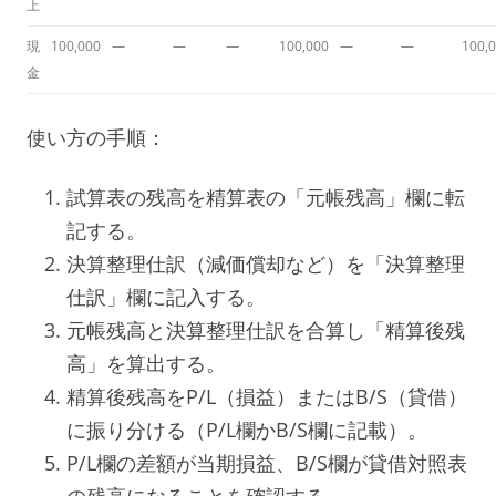
上
現
100,000
—
—
—
100,000
—
—
100,
金
使い方の手順：
試算表の残高を精算表の「元帳残高」欄に転
記する。
決算整理仕訳（減価償却など）を「決算整理
仕訳」欄に記入する。
元帳残高と決算整理仕訳を合算し「精算後残
高」を算出する。
精算後残高をP/L（損益）またはB/S（貸借）
に振り分ける（P/L欄かB/S欄に記載）。
P/L欄の差額が当期損益、B/S欄が貸借対照表
の残高になることを確認する。