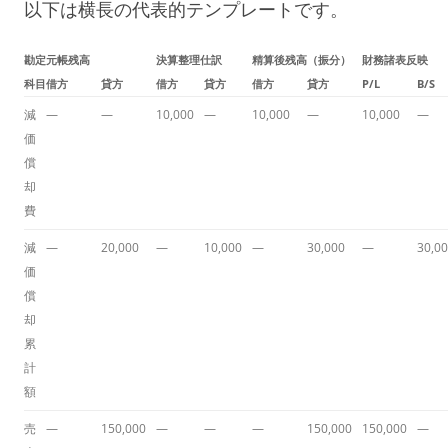
以下は横長の代表的テンプレートです。
勘定
元帳残高
決算整理仕訳
精算後残高（振分）
財務諸表反映
科目
借方
貸方
借方
貸方
借方
貸方
P/L
B/S
減
—
—
10,000
—
10,000
—
10,000
—
価
償
却
費
減
—
20,000
—
10,000
—
30,000
—
30,0
価
償
却
累
計
額
売
—
150,000
—
—
—
150,000
150,000
—