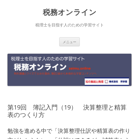
コ
税務オンライン
ン
テ
税理士を目指す人のための学習サイト
ン
メニュー
ツ
へ
ス
キ
ッ
プ
第19回 簿記入門（19） 決算整理と精算
表のつくり方
勉強を進める中で「決算整理仕訳や精算表の作り