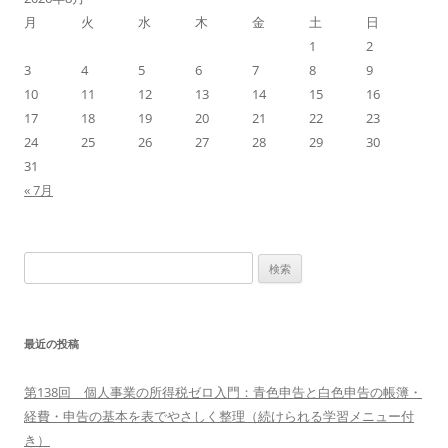
月
火
水
木
金
土
日
ョ
1
2
ン
3
4
5
6
7
8
9
10
11
12
13
14
15
16
17
18
19
20
21
22
23
24
25
26
27
28
29
30
31
« 7月
検
索:
最近の投稿
第138回 個人事業の所得税ゼロ入門：青色申告と白色申告の帳簿・
経費・申告の基本を表でやさしく整理（続けられる学習メニュー付
き）