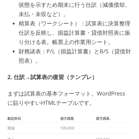
状態を示すため期末に行う仕訳（減価償却、
未払・未収など）。
精算表（ワークシート）：試算表に決算整理
仕訳を反映し、損益計算書・貸借対照表に振
り分ける表。帳票上の作業用シート。
財務諸表：P/L（損益計算書）とB/S（貸借対
照表）。
2. 仕訳→試算表の復習（テンプレ）
まずは試算表の基本フォーマット。WordPress
に貼りやすいHTMLテーブルです。
勘定科目
借方残高
貸方残高
現金
100,000