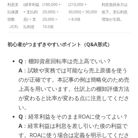
利息支
(経常利益
(180,000 +
(210,000 +
利息負担余力は
払保護
+ 支払利
20,000) ÷
30,000) ÷ 30,000
低下。支払利息
倍数
息) ÷ 支
20,000 =
= 8.0倍
増加が主因。
（ICR）
払利息
10.0倍
初心者がつまずきやすいポイント（Q&A形式）
Q
：棚卸資産回転率は売上高でいい？
A
：試験や実務では可能なら売上原価を使う
のが正確です。本記事の例は簡略化のため売
上高を用いています。仕訳上の棚卸評価方法
が変わると比率が変わる点に注意してくださ
い。
Q
：経常利益をそのままROAに使ってよい？
A
：経常利益は利息を差し引いた後の利益で
す。ROAに使う場合は定義を明示してくださ