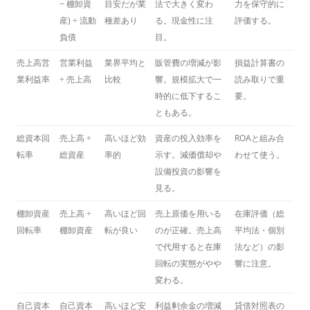
− 棚卸資
目安だが業
法で大きく変わ
力を保守的に
産) ÷ 流動
種差あり
る。現金性に注
評価する。
負債
目。
売上高営
営業利益
業界平均と
販管費の増減が影
損益計算書の
業利益率
÷ 売上高
比較
響。規模拡大で一
読み取りで重
時的に低下するこ
要。
ともある。
総資本回
売上高 ÷
高いほど効
資産の投入効率を
ROAと組み合
転率
総資産
率的
示す。減価償却や
わせて使う。
設備投資の影響を
見る。
棚卸資産
売上高 ÷
高いほど回
売上原価を用いる
在庫評価（総
回転率
棚卸資産
転が良い
のが正確。売上高
平均法・個別
で代用すると在庫
法など）の影
回転の実態がやや
響に注意。
変わる。
自己資本
自己資本
高いほど安
利益剰余金の増減
貸借対照表の