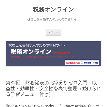
コ
税務オンライン
ン
テ
税理士を目指す人のための学習サイト
ン
メニュー
ツ
へ
ス
キ
ッ
プ
第82回 財務諸表の比率分析ゼロ入門：収
益性・効率性・安全性を表で整理（続けられ
る学習メニュー付き）
学習を始めたばかりの方は「比率の種類が多くて