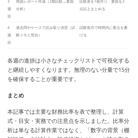
3
簡易レポート作成（2期比較→要因
比較表を1枚作り、要因を3
週
分析）
点以上まとめる
目
4
過去問やケースで読み取り演習（試
試験形式で時間内に要点を書
週
験メモと照合）
ける
目
各週の進捗は小さなチェックリストで可視化する
と継続しやすくなります。無理のない分量で15分
を確保することが重要です。
まとめ
本記事では主要な財務比率を表で整理し、計算
式・目安・実務での注意点を示しました。比率分
析は単なる計算作業ではなく、「数字の背景（棚