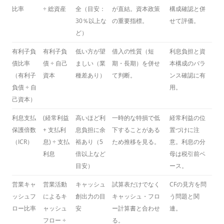
比率
÷ 総資産
全（目安：
が直結。資本政策
構成確認と併
30％以上な
の重要指標。
せて評価。
ど）
有利子負
有利子負
低い方が望
借入の性質（短
利息負担と資
債比率
債 ÷ 自己
ましい（業
期・長期）を併せ
本構成のバラ
（有利子
資本
種差あり）
て判断。
ンス確認に有
負債 ÷ 自
用。
己資本）
利息支払
(経常利益
高いほど利
一時的な特損で低
経常利益の位
保護倍数
+ 支払利
息負担に余
下することがある
置づけに注
（ICR）
息) ÷ 支払
裕あり（5
ため推移を見る。
意。利息の分
利息
倍以上など
母は税引前ベ
目安）
ース。
営業キャ
営業活動
キャッシュ
試算表だけでなく
CFの見方を問
ッシュフ
によるキ
創出力の目
キャッシュ・フロ
う問題と関
ロー比率
ャッシュ
安
ー計算書と合わせ
連。
フロー ÷
る。