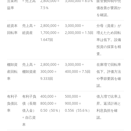
営業利
÷ 売上高
2,800,000 =
3,000,000 = 8.0％
販管費抑制や売
益率
7.5％
価改善が要因か
を確認。
総資本
売上高 ÷
2,800,000 ÷
3,000,000 ÷
分母（資産）が
回転率
総資産
1,700,000 =
2,000,000 = 1.5回
増えたため回転
1.647回
率は低下。設備
投資の採算を精
査。
棚卸資
売上高 ÷
2,800,000 ÷
3,000,000 ÷
在庫増で回転率
産回転
棚卸資産
300,000 =
400,000 = 7.5回
低下。評価方法
率
9.333回
や季節要因を確
認。
有利子
有利子負
400,000 ÷
500,000 ÷
借入増で比率上
負債比
債（長期
800,000 =
900,000 =
昇。返済計画と
率
借入金）
0.50（50％）
0.556（55.6％）
利息負担を確
÷ 自己資
認。
本