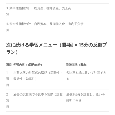
3. 効率性指標の計
総資産、棚卸資産、売上高
算
4. 安全性指標の計
自己資本、長期借入金、有利子負債
算
次に続ける学習メニュー（週4回 × 15分の反復プ
ラン）
週目
学習内容（1回約15分）
到達基準（週末）
1
主要比率の計算式の暗記（流動性・
各比率を紙に書いて計算でき
週
収益性・効率性）
る
目
2
過去の試算表で各比率を実際に計算
最低3社分を計算し、違いを
週
説明できる
目