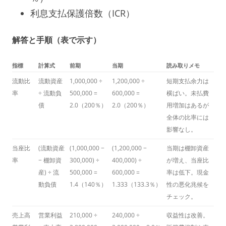
利息支払保護倍数（ICR）
解答と手順（表で示す）
指標
計算式
前期
当期
読み取りメモ
流動比
流動資産
1,000,000 ÷
1,200,000 ÷
短期支払余力は
率
÷ 流動負
500,000 =
600,000 =
横ばい。未払費
債
2.0（200％）
2.0（200％）
用増加はあるが
全体の比率には
影響なし。
当座比
(流動資産
(1,000,000 −
(1,200,000 −
当期は棚卸資産
率
− 棚卸資
300,000) ÷
400,000) ÷
が増え、当座比
産) ÷ 流
500,000 =
600,000 =
率は低下。現金
動負債
1.4（140％）
1.333（133.3％）
性の悪化兆候を
チェック。
売上高
営業利益
210,000 ÷
240,000 ÷
収益性は改善。