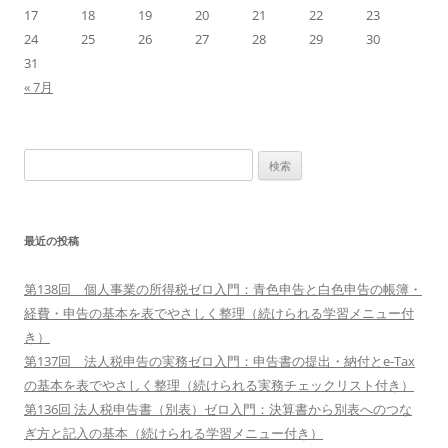
17
18
19
20
21
22
23
24
25
26
27
28
29
30
31
« 7月
検
索:
最近の投稿
第138回 個人事業の所得税ゼロ入門：青色申告と白色申告の帳簿・
経費・申告の基本を表でやさしく整理（続けられる学習メニュー付
き）
第137回 法人税申告の実務ゼロ入門：申告書の提出・納付とe-Tax
の基本を表でやさしく整理（続けられる実務チェックリスト付き）
第136回 法人税申告書（別表）ゼロ入門：決算書から別表へのつな
ぎ方と記入の基本（続けられる学習メニュー付き）