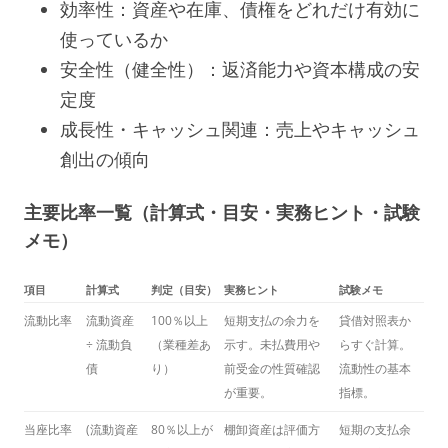
効率性：資産や在庫、債権をどれだけ有効に
使っているか
安全性（健全性）：返済能力や資本構成の安
定度
成長性・キャッシュ関連：売上やキャッシュ
創出の傾向
主要比率一覧（計算式・目安・実務ヒント・試験
メモ）
項目
計算式
判定（目安）
実務ヒント
試験メモ
流動比率
流動資産
100％以上
短期支払の余力を
貸借対照表か
÷ 流動負
（業種差あ
示す。未払費用や
らすぐ計算。
債
り）
前受金の性質確認
流動性の基本
が重要。
指標。
当座比率
(流動資産
80％以上が
棚卸資産は評価方
短期の支払余