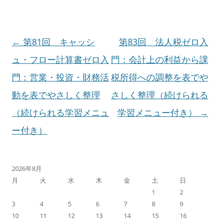
投
←
第81回 キャッシ
第83回 法人税ゼロ入
稿
ュ・フロー計算書ゼロ入
門：会計上の利益から課
ナ
門：営業・投資・財務活
税所得への調整を表でや
ビ
動を表でやさしく整理
さしく整理（続けられる
ゲ
（続けられる学習メニュ
学習メニュー付き）
→
ー
ー付き）
シ
ョ
2026年8月
月
火
水
木
金
土
日
ン
1
2
3
4
5
6
7
8
9
10
11
12
13
14
15
16