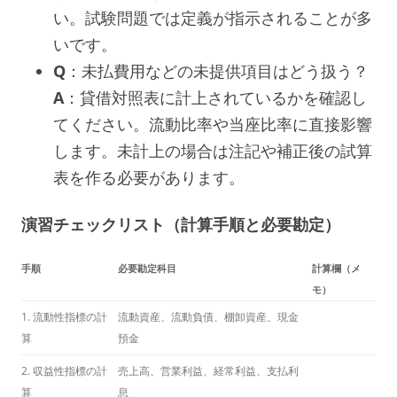
い。試験問題では定義が指示されることが多
いです。
Q
：未払費用などの未提供項目はどう扱う？
A
：貸借対照表に計上されているかを確認し
てください。流動比率や当座比率に直接影響
します。未計上の場合は注記や補正後の試算
表を作る必要があります。
演習チェックリスト（計算手順と必要勘定）
手順
必要勘定科目
計算欄（メ
モ）
1. 流動性指標の計
流動資産、流動負債、棚卸資産、現金
算
預金
2. 収益性指標の計
売上高、営業利益、経常利益、支払利
算
息