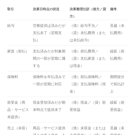
取引
決算日時点の状況
決算整理仕訳（借方／貸
備考
方）
給与
労務提供は済みだが
（借）給与手当／
見越（未
支払未了（翌期支
（貸）未払費用（また
払費用）
払）
は未払給与）
家賃（前払）
支払済みだが対象期
（借）前払費用／
繰延（前
間の一部が翌期に属
（貸）支払家賃（また
払費用）
する
は現金）
保険料
保険料を年払済みで
（借）前払保険料／
期間按分
一部が翌期に対応
（貸）支払保険料（現
で前払計
金）
上
前受金（商
現金受領済みだが期
（借）現金／（貸）前
繰延（前
品・サービス
末時点で提供未了
受収益
受収益）
未提供）
売上（未収）
商品・サービス提供
（借）未収金（または
見越（未