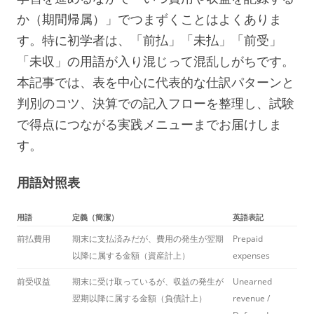
か（期間帰属）」でつまずくことはよくありま
す。特に初学者は、「前払」「未払」「前受」
「未収」の用語が入り混じって混乱しがちです。
本記事では、表を中心に代表的な仕訳パターンと
判別のコツ、決算での記入フローを整理し、試験
で得点につながる実践メニューまでお届けしま
す。
用語対照表
用語
定義（簡潔）
英語表記
前払費用
期末に支払済みだが、費用の発生が翌期
Prepaid
以降に属する金額（資産計上）
expenses
前受収益
期末に受け取っているが、収益の発生が
Unearned
翌期以降に属する金額（負債計上）
revenue /