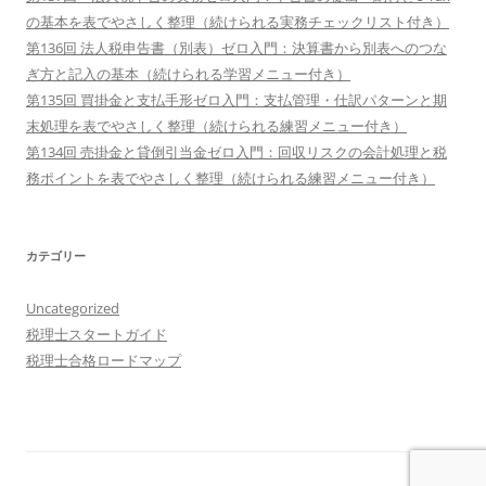
の基本を表でやさしく整理（続けられる実務チェックリスト付き）
第136回 法人税申告書（別表）ゼロ入門：決算書から別表へのつな
ぎ方と記入の基本（続けられる学習メニュー付き）
第135回 買掛金と支払手形ゼロ入門：支払管理・仕訳パターンと期
末処理を表でやさしく整理（続けられる練習メニュー付き）
第134回 売掛金と貸倒引当金ゼロ入門：回収リスクの会計処理と税
務ポイントを表でやさしく整理（続けられる練習メニュー付き）
カテゴリー
Uncategorized
税理士スタートガイド
税理士合格ロードマップ