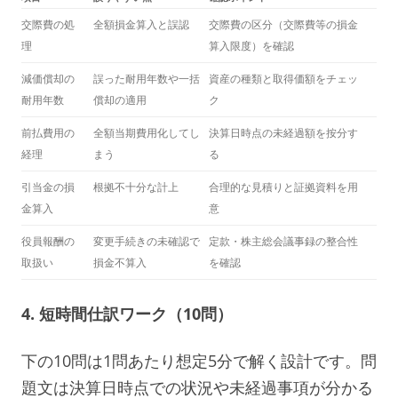
交際費の処
全額損金算入と誤認
交際費の区分（交際費等の損金
理
算入限度）を確認
減価償却の
誤った耐用年数や一括
資産の種類と取得価額をチェッ
耐用年数
償却の適用
ク
前払費用の
全額当期費用化してし
決算日時点の未経過額を按分す
経理
まう
る
引当金の損
根拠不十分な計上
合理的な見積りと証拠資料を用
金算入
意
役員報酬の
変更手続きの未確認で
定款・株主総会議事録の整合性
取扱い
損金不算入
を確認
4. 短時間仕訳ワーク（10問）
下の10問は1問あたり想定5分で解く設計です。問
題文は決算日時点での状況や未経過事項が分かる