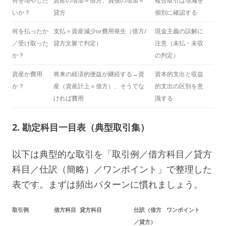
何を増やした
資産の増加＝借方、負債の増加＝
複合取引は増減を
いか？
貸方
個別に確認する
何を払ったか
支払＝資産減少or費用発生（借方/
現金主義の誤解に
／受け取った
貸方文脈で判定）
注意（未払・未収
か？
の判定）
資産か費用
将来の経済的便益が継続する→資
資本的支出と収益
か？
産（資産計上＝借方）、そうでな
的支出の区別を意
ければ費用
識する
2. 勘定科目一目表（典型取引集）
以下は典型的な取引を「取引例／借方科目／貸方
科目／仕訳（簡略）／ワンポイント」で整理した
表です。まずは頻出パターンに慣れましょう。
取引例
借方科目
貸方科目
仕訳（借方
ワンポイント
／貸方）