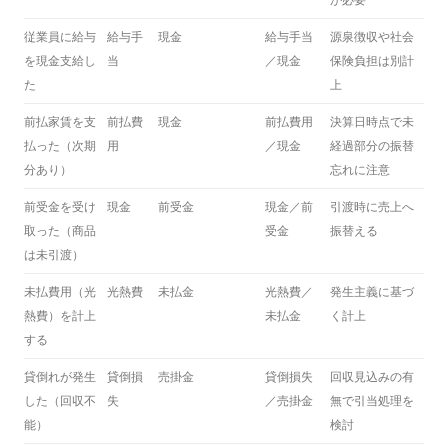
従業員に給与
給与手
現金
給与手当
源泉徴収や社会
を現金支給し
当
／現金
保険負担は別計
た
上
前払家賃を支
前払費
現金
前払費用
決算日時点で未
払った（次期
用
／現金
経過部分の振替
分あり）
忘れに注意
前受金を受け
現金
前受金
現金／前
引渡時に売上へ
取った（商品
受金
振替える
は未引渡）
未払費用（光
光熱費
未払金
光熱費／
発生主義に基づ
熱費）を計上
未払金
く計上
する
貸倒れが発生
貸倒損
売掛金
貸倒損失
回収見込みの有
した（回収不
失
／売掛金
無で引当処理を
能）
検討