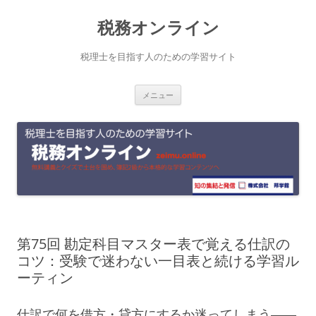
コ
税務オンライン
ン
テ
税理士を目指す人のための学習サイト
ン
メニュー
ツ
へ
ス
キ
ッ
プ
第75回 勘定科目マスター表で覚える仕訳の
コツ：受験で迷わない一目表と続ける学習ル
ーティン
仕訳で何を借方・貸方にするか迷ってしまう――