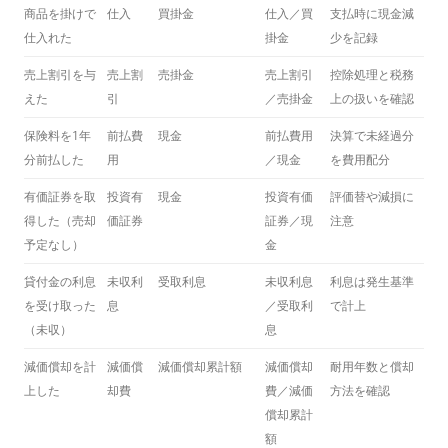
商品を掛けで
仕入
買掛金
仕入／買
支払時に現金減
仕入れた
掛金
少を記録
売上割引を与
売上割
売掛金
売上割引
控除処理と税務
えた
引
／売掛金
上の扱いを確認
保険料を1年
前払費
現金
前払費用
決算で未経過分
分前払した
用
／現金
を費用配分
有価証券を取
投資有
現金
投資有価
評価替や減損に
得した（売却
価証券
証券／現
注意
予定なし）
金
貸付金の利息
未収利
受取利息
未収利息
利息は発生基準
を受け取った
息
／受取利
で計上
（未収）
息
減価償却を計
減価償
減価償却累計額
減価償却
耐用年数と償却
上した
却費
費／減価
方法を確認
償却累計
額