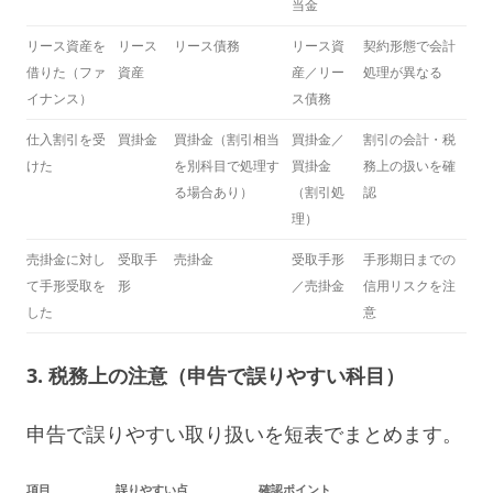
当金
リース資産を
リース
リース債務
リース資
契約形態で会計
借りた（ファ
資産
産／リー
処理が異なる
イナンス）
ス債務
仕入割引を受
買掛金
買掛金（割引相当
買掛金／
割引の会計・税
けた
を別科目で処理す
買掛金
務上の扱いを確
る場合あり）
（割引処
認
理）
売掛金に対し
受取手
売掛金
受取手形
手形期日までの
て手形受取を
形
／売掛金
信用リスクを注
した
意
3. 税務上の注意（申告で誤りやすい科目）
申告で誤りやすい取り扱いを短表でまとめます。
項目
誤りやすい点
確認ポイント