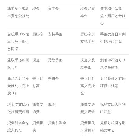
株主から現金
現金
資本金
現金／資
資本取引は収
出資を受けた
本金
益・費用と分け
る
支払手形を振
買掛金
支払手形
買掛金／
手形の期日と割
出した（掛け
支払手形
引処理に注意
と同様）
受取手形を回
現金
受取手形
現金／受
割引や不渡りリ
収した
取手形
スクを確認
商品の返品を
売上戻
売掛金
売上戻し
返品条件と在庫
受けた（売上
し高
高／売掛
評価に注意
戻り）
金
現金で支払っ
旅費交
現金
旅費交通
私的支出の区別
た旅費交通費
通費
費／現金
に注意
貸倒引当金を
貸倒損
貸倒引当金
貸倒損失
見積り根拠を明
繰入れた
失
／貸倒引
確にする