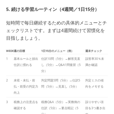
5. 続ける学習ルーティン（4週間／1日15分）
短時間で毎日継続するための具体的メニューとチ
ェックリストです。まずは4週間続けて習慣化を
目指しましょう。
WEEK
週の目標
1日15分のメニュー（例）
週末チェック
1
基本ルールと頻出
仕訳10問（5分）→解答見直
誤答率30％未
仕訳に慣れる
し（5分）→Q&A1問復習（5
満か確認
分）
2
未収・未払・前
判定問題5問（5分）→仕訳5
判定ミスの傾
払・前受の判定力
問（5分）→見直し（5分）
向をメモする
向上
3
税務上の注意点を
税務Q&A（5分）→実務例の
誤りやすい項
確認する
仕訳（5分）→要点暗記（5
目を3つ書き出