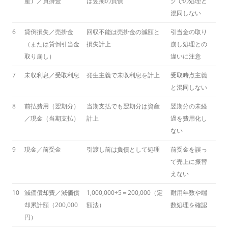
産）／買掛金
は翌期の負債
グでの処理と
混同しない
6
貸倒損失／売掛金
回収不能は売掛金の減額と
引当金の取り
（または貸倒引当金
損失計上
崩し処理との
取り崩し）
違いに注意
7
未収利息／受取利息
発生主義で未収利息を計上
受取時点主義
と混同しない
8
前払費用（翌期分）
当期支払でも翌期分は資産
翌期分の未経
／現金（当期支払）
計上
過を費用化し
ない
9
現金／前受金
引渡し前は負債として処理
前受金を誤っ
て売上に振替
えない
10
減価償却費／減価償
1,000,000÷5＝200,000（定
耐用年数や端
却累計額（200,000
額法）
数処理を確認
円）