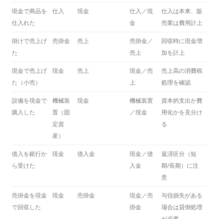
現金で商品を
仕入
現金
仕入／現
仕入は本来、販
仕入れた
金
売業は費用計上
掛けで売上げ
売掛金
売上
売掛金／
回収時に現金増
た
売上
加を計上
現金で売上げ
現金
売上
現金／売
売上高の消費税
た（小売）
上
処理を確認
設備を現金で
機械装
現金
機械装置
資本的支出か費
購入した
置（固
／現金
用化かを見分け
定資
る
産）
借入を銀行か
現金
借入金
現金／借
返済区分（短
ら受けた
入金
期/長期）に注
意
売掛金を現金
現金
売掛金
現金／売
与信損失がある
で回収した
掛金
場合は貸倒処理
が必要