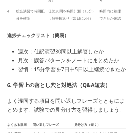
分）
す
4
総合演習で時間配
仕訳20問を時間計測（15分）
時間内に処理
分を確認
→解答振返り（次日に5分）
できたか確認
進捗チェックリスト（簡易）
週次：仕訳演習30問以上解答したか
月次：誤答パターンをノートにまとめたか
習慣：15分学習を7日中5日以上継続できたか
6. 学習上の落とし穴と対処法（Q&A短表）
よく混同する項目を問い返しフレーズとともにま
とめます。試験での見分け方を習得しましょう。
よくある混同
問い返しフレーズ
見分け方（短く）