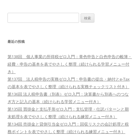
検
索:
最近の投稿
第138回 個人事業の所得税ゼロ入門：青色申告と白色申告の帳簿・
経費・申告の基本を表でやさしく整理（続けられる学習メニュー付
き）
第137回 法人税申告の実務ゼロ入門：申告書の提出・納付とe-Tax
の基本を表でやさしく整理（続けられる実務チェックリスト付き）
第136回 法人税申告書（別表）ゼロ入門：決算書から別表へのつな
ぎ方と記入の基本（続けられる学習メニュー付き）
第135回 買掛金と支払手形ゼロ入門：支払管理・仕訳パターンと期
末処理を表でやさしく整理（続けられる練習メニュー付き）
第134回 売掛金と貸倒引当金ゼロ入門：回収リスクの会計処理と税
務ポイントを表でやさしく整理（続けられる練習メニュー付き）