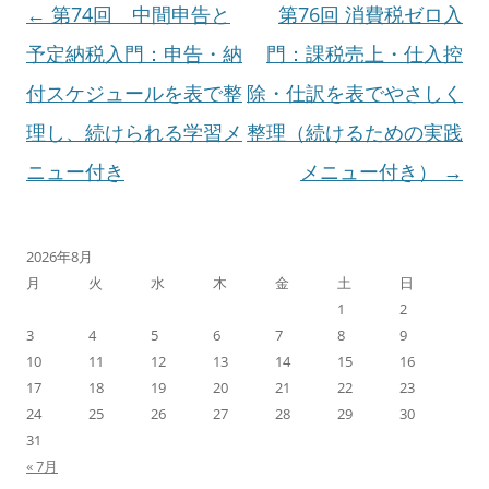
投
←
第74回 中間申告と
第76回 消費税ゼロ入
稿
予定納税入門：申告・納
門：課税売上・仕入控
ナ
付スケジュールを表で整
除・仕訳を表でやさしく
ビ
理し、続けられる学習メ
整理（続けるための実践
ゲ
ニュー付き
メニュー付き）
→
ー
シ
2026年8月
月
火
水
木
金
土
日
ョ
1
2
ン
3
4
5
6
7
8
9
10
11
12
13
14
15
16
17
18
19
20
21
22
23
24
25
26
27
28
29
30
31
« 7月