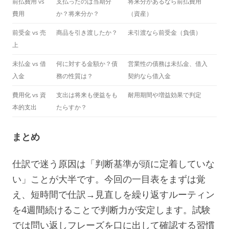
前払費用 vs
支払ったのは当期分
将来分があるなら前払費用
費用
か？将来分か？
（資産）
前受金 vs 売
商品を引き渡したか？
未引渡なら前受金（負債）
上
未払金 vs 借
何に対する金額か？債
営業性の債務は未払金、借入
入金
務の性質は？
契約なら借入金
費用化 vs 資
支出は将来も便益をも
耐用期間や増益効果で判定
本的支出
たらすか？
まとめ
仕訳で迷う原因は「判断基準が頭に定着していな
い」ことが大半です。今回の一目表をまずは覚
え、短時間で仕訳→見直しを繰り返すルーティン
を4週間続けることで判断力が安定します。試験
では問い返しフレーズを口に出して確認する習慣