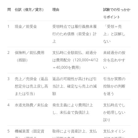
問
仕訳（借方／貸方）
理由
試験での引っかか
りポイント
1
現金／前受金
受領時点では履行義務未履
「受領＝売
行のため債務（前受金）計
上」と誤解し
上
ない
2
保険料／前払費用
支払時に全額前払、経過分
未経過分の按
（残額）
は費用配分（120,000×4/12
分を忘れやす
＝40,000を費用）
い
3
売上／売掛金（返品
返品の可能性が高ければ引
引当か実際の
想定分は売上戻し高
当計上、確定なら売上の減
控除かの判断
または引当）
額
を迷う
4
水道光熱費／未払金
発生主義により費用計上
支払時点でし
し、未払金で負債計上
か処理しない
誤り
5
機械装置（固定資
取得により資産計上、支払
支払タイミン