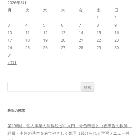
ン
2026年8月
月
火
水
木
金
土
日
1
2
3
4
5
6
7
8
9
10
11
12
13
14
15
16
17
18
19
20
21
22
23
24
25
26
27
28
29
30
31
« 7月
検
索:
最近の投稿
第138回 個人事業の所得税ゼロ入門：青色申告と白色申告の帳簿・
経費・申告の基本を表でやさしく整理（続けられる学習メニュー付