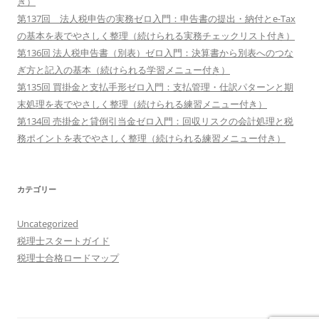
き）
第137回 法人税申告の実務ゼロ入門：申告書の提出・納付とe-Tax
の基本を表でやさしく整理（続けられる実務チェックリスト付き）
第136回 法人税申告書（別表）ゼロ入門：決算書から別表へのつな
ぎ方と記入の基本（続けられる学習メニュー付き）
第135回 買掛金と支払手形ゼロ入門：支払管理・仕訳パターンと期
末処理を表でやさしく整理（続けられる練習メニュー付き）
第134回 売掛金と貸倒引当金ゼロ入門：回収リスクの会計処理と税
務ポイントを表でやさしく整理（続けられる練習メニュー付き）
カテゴリー
Uncategorized
税理士スタートガイド
税理士合格ロードマップ