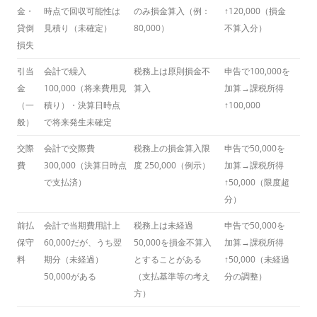
金・
時点で回収可能性は
のみ損金算入（例：
↑120,000（損金
貸倒
見積り（未確定）
80,000）
不算入分）
損失
引当
会計で繰入
税務上は原則損金不
申告で100,000を
金
100,000（将来費用見
算入
加算→課税所得
（一
積り）・決算日時点
↑100,000
般）
で将来発生未確定
交際
会計で交際費
税務上の損金算入限
申告で50,000を
費
300,000（決算日時点
度 250,000（例示）
加算→課税所得
で支払済）
↑50,000（限度超
分）
前払
会計で当期費用計上
税務上は未経過
申告で50,000を
保守
60,000だが、うち翌
50,000を損金不算入
加算→課税所得
料
期分（未経過）
とすることがある
↑50,000（未経過
50,000がある
（支払基準等の考え
分の調整）
方）