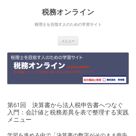
コ
税務オンライン
ン
テ
税理士を目指す人のための学習サイト
ン
メニュー
ツ
へ
ス
キ
ッ
プ
第61回 決算書から法人税申告書へつなぐ
入門：会計値と税務差異を表で整理する実践
メニュー
学習を進める中で「決算書の数字がそのまま申告