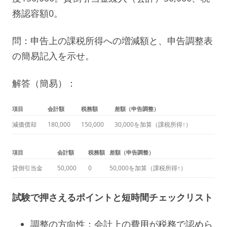
務認容額0。
問：申告上の課税所得への増減額と、申告調整表
の簡易記入を示せ。
解答（簡易）：
項目
会計額
税務額
差額（申告調整）
減価償却
180,000
150,000
30,000を加算（課税所得↑）
項目
会計額
税務額
差額（申告調整）
貸倒引当金
50,000
0
50,000を加算（課税所得↑）
試験で押さえるポイントと短時間チェックリスト
調整の方向性：会計上の費用が税務で認めら