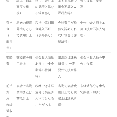
金
計上（個別
格で、会計上
上でも税務で
告で加算（要証
事実を重
の見積と異な
損金不算入→
憑）
視）
る場合あり
課税所得↑
引当
将来の費用
税法で原則損
会計費用が税
申告で繰入額を加
金
見積りとし
金算入不可
務で認められ
算（損金不算入処
（一
て費用計上
（例外あり）
ない場合は課
理）
般引
税所得↑
当）
交際
交際費を費
損金算入限度
限度超は課税
損金不算入額を申
費
用計上
あり（中小企
所得↑、一定
告で加算
業等の特例
要件で損金算
等）
入↓
前払
会計で当期
税務では未経
当期で会計費
未経過部分を申告
費
費用または
過分は損金算
用計上でも税
で調整（加算）
用・
前払計上
入不可となる
務上は課税所
未経
ことがある
得↑
過収