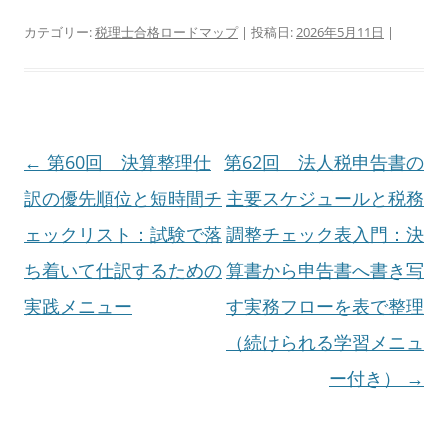
カテゴリー:
税理士合格ロードマップ
| 投稿日:
2026年5月11日
|
投
←
第60回 決算整理仕
第62回 法人税申告書の
稿
訳の優先順位と短時間チ
主要スケジュールと税務
ナ
ェックリスト：試験で落
調整チェック表入門：決
ビ
ち着いて仕訳するための
算書から申告書へ書き写
ゲ
実践メニュー
す実務フローを表で整理
ー
（続けられる学習メニュ
シ
ー付き）
→
ョ