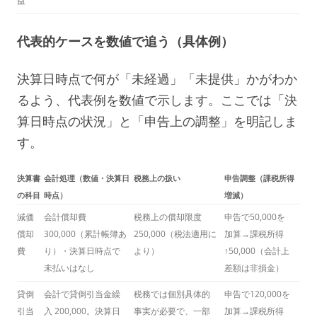
益
代表的ケースを数値で追う（具体例）
決算日時点で何が「未経過」「未提供」かがわか
るよう、代表例を数値で示します。ここでは「決
算日時点の状況」と「申告上の調整」を明記しま
す。
決算書
会計処理（数値・決算日
税務上の扱い
申告調整（課税所得
の科目
時点）
増減）
減価
会計償却費
税務上の償却限度
申告で50,000を
償却
300,000（累計帳簿あ
250,000（税法適用に
加算→課税所得
費
り）・決算日時点で
より）
↑50,000（会計上
未払いはなし
差額は非損金）
貸倒
会計で貸倒引当金繰
税務では個別具体的
申告で120,000を
引当
入 200,000。決算日
事実が必要で、一部
加算→課税所得