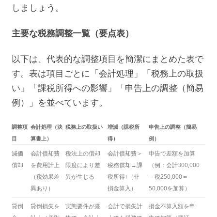
しましょう。
主要な税務調整一覧（要点表）
以下は、代表的な調整項目を簡潔にまとめた表で
す。表は項目ごとに「会計処理」「税務上の取扱
い」「課税所得への影響」「申告上の調整（簡易
例）」を並べています。
調整項
会計処理（決
税務上の取扱い
増減（課税所
申告上の調整（簡易
目
算書上）
得）
例）
減価
会計償却費
税法上の償却
会計償却費＞
申告で差額を加算
償却
を費用計上
限度により差
税務償却→課
（例：会計300,000
（税効果差
異が生じる
税所得↑（非
－税250,000＝
異あり）
損金算入）
50,000を加算）
貸倒
貸倒損失を
実態要件が厳
会計で損失計
損金不算入額を申