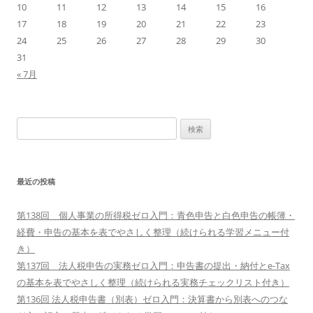
10
11
12
13
14
15
16
ン
17
18
19
20
21
22
23
24
25
26
27
28
29
30
31
« 7月
検
索:
最近の投稿
第138回 個人事業の所得税ゼロ入門：青色申告と白色申告の帳簿・
経費・申告の基本を表でやさしく整理（続けられる学習メニュー付
き）
第137回 法人税申告の実務ゼロ入門：申告書の提出・納付とe-Tax
の基本を表でやさしく整理（続けられる実務チェックリスト付き）
第136回 法人税申告書（別表）ゼロ入門：決算書から別表へのつな