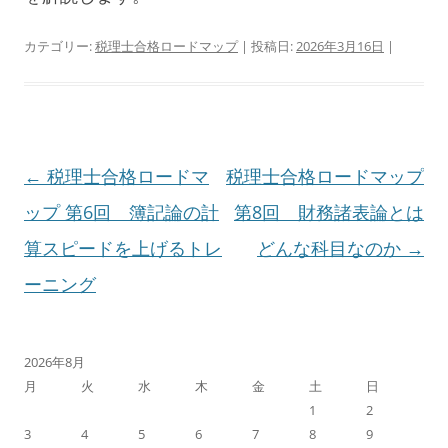
カテゴリー:
税理士合格ロードマップ
| 投稿日:
2026年3月16日
|
投
←
税理士合格ロードマ
税理士合格ロードマップ
稿
ップ 第6回 簿記論の計
第8回 財務諸表論とは
ナ
算スピードを上げるトレ
どんな科目なのか
→
ビ
ーニング
ゲ
ー
2026年8月
月
火
水
木
金
土
日
シ
1
2
ョ
3
4
5
6
7
8
9