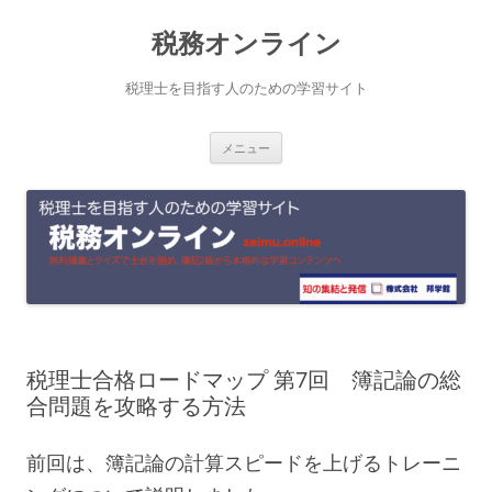
コ
税務オンライン
ン
テ
税理士を目指す人のための学習サイト
ン
メニュー
ツ
へ
ス
キ
ッ
プ
税理士合格ロードマップ 第7回 簿記論の総
合問題を攻略する方法
前回は、簿記論の計算スピードを上げるトレーニ