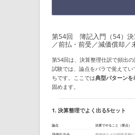
第54回 簿記入門（54）
／前払・前受／減価償却／
第54回は、決算整理仕訳で頻出
試験では、論点をバラで覚えてい
ちです。ここでは
典型パターンを
固めます。
1. 決算整理でよく出る5セット
論点
決算でやること（要点）
貸倒引当金
売掛金などの回収不能に