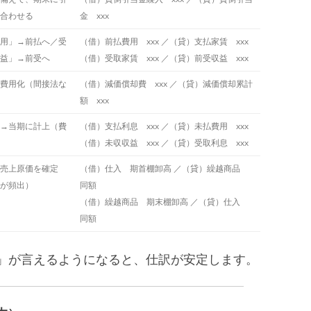
合わせる
金 xxx
用」→前払へ／受
（借）前払費用 xxx ／（貸）支払家賃 xxx
益」→前受へ
（借）受取家賃 xxx ／（貸）前受収益 xxx
費用化（間接法な
（借）減価償却費 xxx ／（貸）減価償却累計
額 xxx
→当期に計上（費
（借）支払利息 xxx ／（貸）未払費用 xxx
（借）未収収益 xxx ／（貸）受取利息 xxx
売上原価を確定
（借）仕入 期首棚卸高 ／（貸）繰越商品
が頻出）
同額
（借）繰越商品 期末棚卸高 ／（貸）仕入
同額
」が言えるようになると、仕訳が安定します。