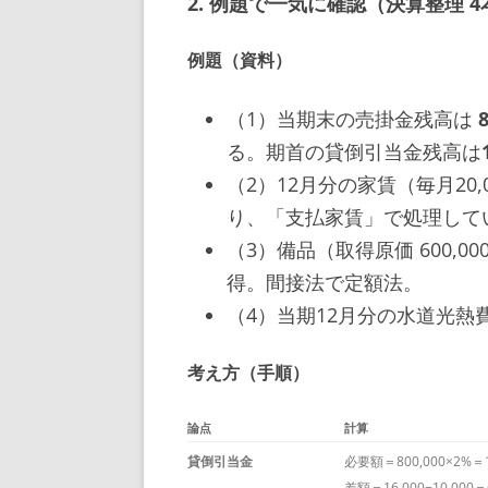
2. 例題で一気に確認（決算整理 4
例題（資料）
（1）当期末の売掛金残高は
る。期首の貸倒引当金残高は
（2）12月分の家賃（毎月20,
り、「支払家賃」で処理して
（3）備品（取得原価 600,0
得。間接法で定額法。
（4）当期12月分の水道光熱費
考え方（手順）
論点
計算
貸倒引当金
必要額＝800,000×2%＝1
差額＝16,000−10,000＝