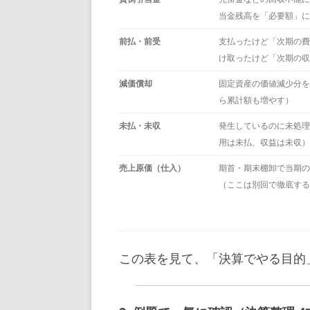
当金残高を「必要額」に
前払・前受
支払ったけど「次期の費
け取ったけど「次期の収
減価償却
固定資産の価値減少分を
ら累計額も増やす）
未払・未収
発生しているのに未処理
用は未払、収益は未収）
売上原価（仕入）
期首・期末棚卸で当期の
（ここは別回で徹底する
この表を見て、「決算でやる目的