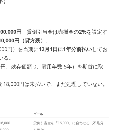
本）
800,000円
。貸倒引当金は売掛金の
2%
を設定す
10,000円（貸方残）
。
000円）を当期に
12月1日に1年分前払い
してお
いる。
00円、残存価額 0、耐用年数 5年）を期首に取
 18,000円は未払いで、まだ処理していない。
ゴール
6,000
貸倒引当金を「16,000」に合わせる（不足分
6,000
を追加）