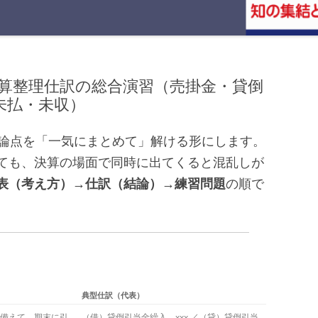
決算整理仕訳の総合演習（売掛金・貸倒
未払・未収）
の論点を「一気にまとめて」解ける形にします。
ても、決算の場面で同時に出てくると混乱しが
表（考え方）→仕訳（結論）→練習問題
の順で
典型仕訳（代表）
備えて、期末に引
（借）貸倒引当金繰入 xxx ／（貸）貸倒引当