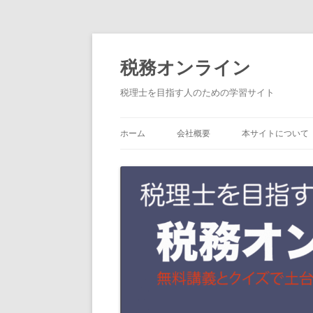
コ
税務オンライン
ン
テ
税理士を目指す人のための学習サイト
ン
ツ
ホーム
会社概要
本サイトについて
へ
ス
キ
ッ
プ