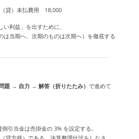
／（貸）未払費用 18,000
しい利益」を出すために、
のは当期へ、次期のものは次期へ）を徹底する
問題 → 自力 → 解答（折りたたみ）
で進めて
円。貸倒引当金は売掛金の 3% を設定する。
00円（貸方残）である。決算整理仕訳をしなさ