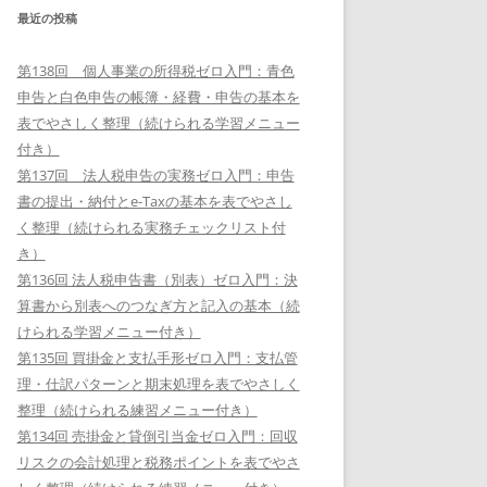
最近の投稿
第138回 個人事業の所得税ゼロ入門：青色
申告と白色申告の帳簿・経費・申告の基本を
表でやさしく整理（続けられる学習メニュー
付き）
第137回 法人税申告の実務ゼロ入門：申告
書の提出・納付とe-Taxの基本を表でやさし
く整理（続けられる実務チェックリスト付
き）
第136回 法人税申告書（別表）ゼロ入門：決
算書から別表へのつなぎ方と記入の基本（続
けられる学習メニュー付き）
第135回 買掛金と支払手形ゼロ入門：支払管
理・仕訳パターンと期末処理を表でやさしく
整理（続けられる練習メニュー付き）
第134回 売掛金と貸倒引当金ゼロ入門：回収
リスクの会計処理と税務ポイントを表でやさ