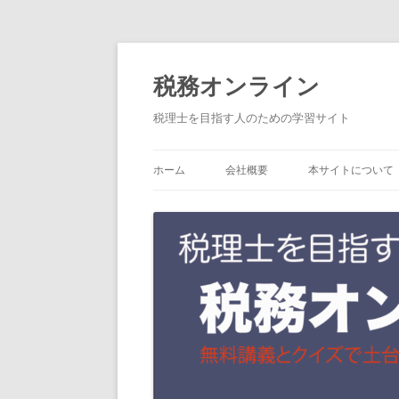
コ
税務オンライン
ン
テ
税理士を目指す人のための学習サイト
ン
ツ
ホーム
会社概要
本サイトについて
へ
ス
キ
ッ
プ