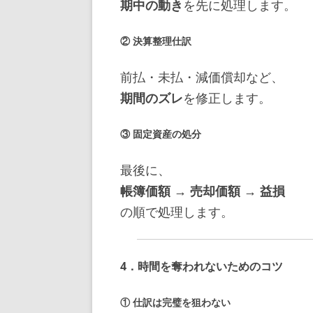
期中の動き
を先に処理します。
② 決算整理仕訳
前払・未払・減価償却など、
期間のズレ
を修正します。
③ 固定資産の処分
最後に、
帳簿価額 → 売却価額 → 益損
の順で処理します。
4．時間を奪われないためのコツ
① 仕訳は完璧を狙わない