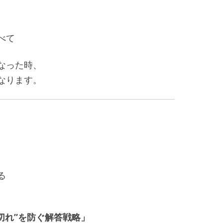
べて
なった時、
なります。
る
切れ”を防ぐ解答戦略」