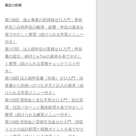
最近の投稿
第138回 個人事業の所得税ゼロ入門：青色
申告と白色申告の帳簿・経費・申告の基本を
表でやさしく整理（続けられる学習メニュー
付き）
第137回 法人税申告の実務ゼロ入門：申告
書の提出・納付とe-Taxの基本を表でやさし
く整理（続けられる実務チェックリスト付
き）
第136回 法人税申告書（別表）ゼロ入門：決
算書から別表へのつなぎ方と記入の基本（続
けられる学習メニュー付き）
第135回 買掛金と支払手形ゼロ入門：支払管
理・仕訳パターンと期末処理を表でやさしく
整理（続けられる練習メニュー付き）
第134回 売掛金と貸倒引当金ゼロ入門：回収
リスクの会計処理と税務ポイントを表でやさ