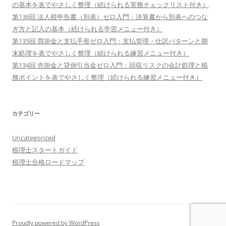
の基本を表でやさしく整理（続けられる実務チェックリスト付き）
第136回 法人税申告書（別表）ゼロ入門：決算書から別表へのつな
ぎ方と記入の基本（続けられる学習メニュー付き）
第135回 買掛金と支払手形ゼロ入門：支払管理・仕訳パターンと期
末処理を表でやさしく整理（続けられる練習メニュー付き）
第134回 売掛金と貸倒引当金ゼロ入門：回収リスクの会計処理と税
務ポイントを表でやさしく整理（続けられる練習メニュー付き）
カテゴリー
Uncategorized
税理士スタートガイド
税理士合格ロードマップ
Proudly powered by WordPress