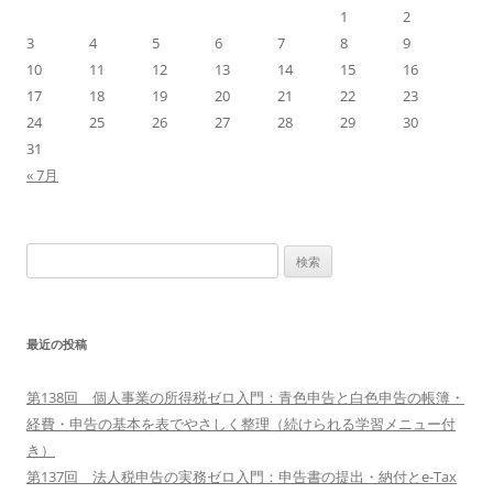
1
2
シ
3
4
5
6
7
8
9
10
11
12
13
14
15
16
ョ
17
18
19
20
21
22
23
ン
24
25
26
27
28
29
30
31
« 7月
検
索:
最近の投稿
第138回 個人事業の所得税ゼロ入門：青色申告と白色申告の帳簿・
経費・申告の基本を表でやさしく整理（続けられる学習メニュー付
き）
第137回 法人税申告の実務ゼロ入門：申告書の提出・納付とe-Tax