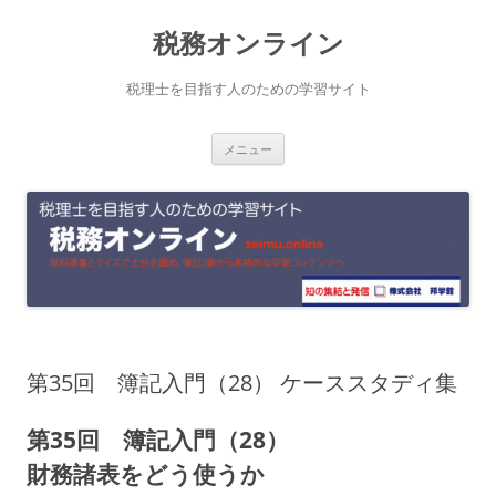
コ
税務オンライン
ン
テ
税理士を目指す人のための学習サイト
ン
メニュー
ツ
へ
ス
キ
ッ
プ
第35回 簿記入門（28） ケーススタディ集
第35回 簿記入門（28）
財務諸表をどう使うか