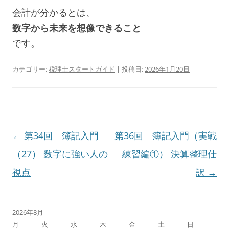
会計が分かるとは、
数字から未来を想像できること
です。
カテゴリー:
税理士スタートガイド
| 投稿日:
2026年1月20日
|
投
←
第34回 簿記入門
第36回 簿記入門（実戦
稿
（27） 数字に強い人の
練習編①） 決算整理仕
ナ
視点
訳
→
ビ
ゲ
2026年8月
月
火
水
木
金
土
日
ー