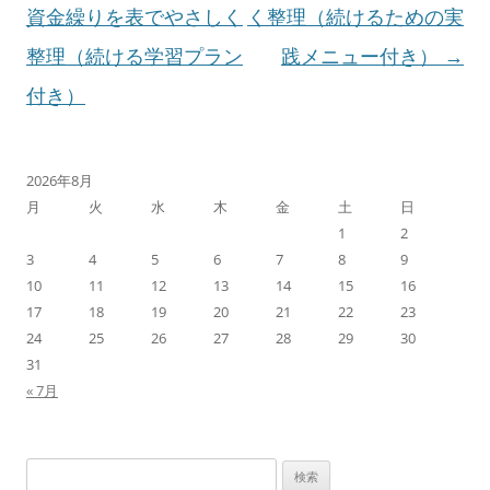
ゲ
資金繰りを表でやさしく
く整理（続けるための実
ー
整理（続ける学習プラン
践メニュー付き）
→
シ
付き）
ョ
ン
2026年8月
月
火
水
木
金
土
日
1
2
3
4
5
6
7
8
9
10
11
12
13
14
15
16
17
18
19
20
21
22
23
24
25
26
27
28
29
30
31
« 7月
検