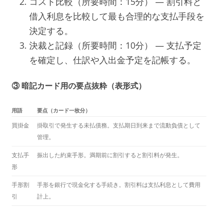
コスト比較（所要時間：15分） — 割引料と
借入利息を比較して最も合理的な支払手段を
決定する。
決裁と記録（所要時間：10分） — 支払予定
を確定し、仕訳や入出金予定を記帳する。
③ 暗記カード用の要点抜粋（表形式）
用語
要点（カード一枚分）
買掛金
掛取引で発生する未払債務。支払期日到来まで流動負債として
管理。
支払手
振出した約束手形。満期前に割引すると割引料が発生。
形
手形割
手形を銀行で現金化する手続き。割引料は支払利息として費用
引
計上。