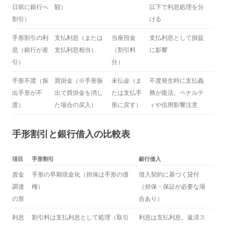
日前に銀行へ
額）
以下で利息処理を分
割引）
ける
手形割引の利
支払利息（または
当座預金
支払利息として損益
息（銀行が差
支払利息相当）
（割引料
に影響
引）
分）
手形不渡（振
買掛金（※手形振
未払金（ま
不渡発生時に支払義
出手形が不
出で買掛金を消し
たは支払手
務が復活。ペナルテ
渡）
た場合の戻入）
形に戻す）
ィや信用影響注意
手形割引と銀行借入の比較表
項目
手形割引
銀行借入
資金
手形の早期現金化（担保は手形の債
借入契約に基づく貸付
調達
権）
（担保・保証が必要な場
の形
合あり）
利息
割引料は支払利息として処理（取引
利息は支払利息。返済ス