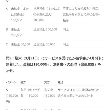
ン
A
未払金（また
当座預金（または支
不渡により支払義務が復活。
は買掛金）
払手形の戻入）
支払手形を戻して未払金等へ
100,000
100,000
振替
B
未払金
当座預金 200,000
同上
200,000
C
未払金 50,000
当座預金 50,000
同上
問5：期末（3月31日）にサービスを受けたが請求書が4月5日に
到着した。金額は150,000円。決算書への処理（発生主義）を
示せ。
パターン
借方
貸方
補足
A
費用（例：外注
未払金
サービスは期内に提供済みだが
(150,000
費） 150,000
150,000
請求書未着のため未払計上
円)