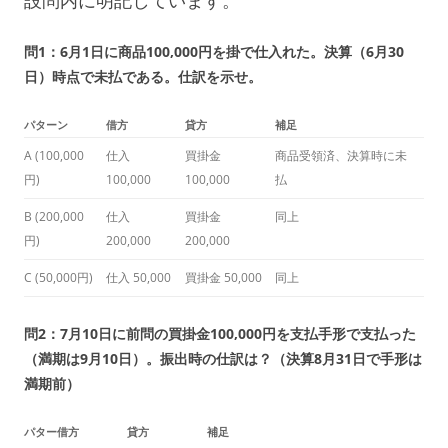
問1：6月1日に商品100,000円を掛で仕入れた。決算（6月30
日）時点で未払である。仕訳を示せ。
パターン
借方
貸方
補足
A (100,000
仕入
買掛金
商品受領済、決算時に未
円)
100,000
100,000
払
B (200,000
仕入
買掛金
同上
円)
200,000
200,000
C (50,000円)
仕入 50,000
買掛金 50,000
同上
問2：7月10日に前問の買掛金100,000円を支払手形で支払った
（満期は9月10日）。振出時の仕訳は？（決算8月31日で手形は
満期前）
パター
借方
貸方
補足