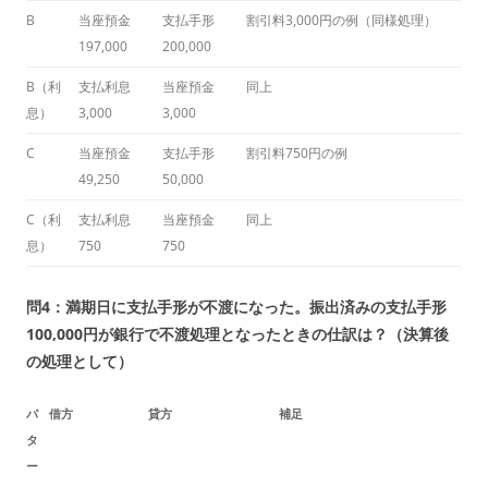
B
当座預金
支払手形
割引料3,000円の例（同様処理）
197,000
200,000
B（利
支払利息
当座預金
同上
息）
3,000
3,000
C
当座預金
支払手形
割引料750円の例
49,250
50,000
C（利
支払利息
当座預金
同上
息）
750
750
問4：満期日に支払手形が不渡になった。振出済みの支払手形
100,000円が銀行で不渡処理となったときの仕訳は？（決算後
の処理として）
パ
借方
貸方
補足
タ
ー