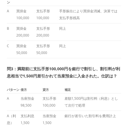
ン
A
買掛金
支払手形
手形振出により買掛金消滅、決算では
100,000
100,000
支払手形残高
B
買掛金
支払手形
同上
200,000
200,000
C
買掛金
支払手形
同上
50,000
50,000
問3：満期前に支払手形100,000円を銀行で割引し、割引料が利
息相当で1,500円差引かれて当座預金に入金された。仕訳は？
パターン
借方
貸方
補足
A
当座預金
支払手形
差額1,500円は割引料（利息）とし
98,500
100,000
て次行で処理
A（利
支払利息
当座預金
銀行が差引いた割引料を費用計上
息）
1,500
1,500