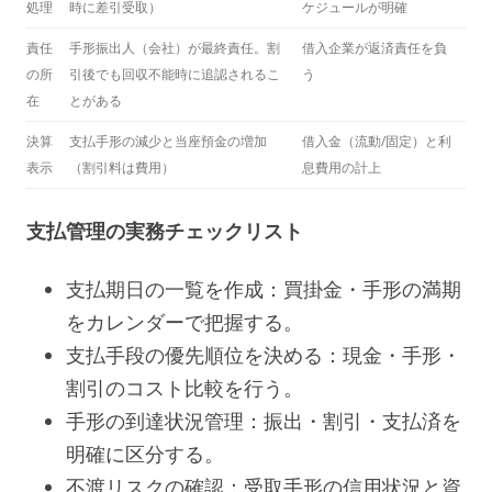
処理
時に差引受取）
ケジュールが明確
責任
手形振出人（会社）が最終責任。割
借入企業が返済責任を負
の所
引後でも回収不能時に追認されるこ
う
在
とがある
決算
支払手形の減少と当座預金の増加
借入金（流動/固定）と利
表示
（割引料は費用）
息費用の計上
支払管理の実務チェックリスト
支払期日の一覧を作成：買掛金・手形の満期
をカレンダーで把握する。
支払手段の優先順位を決める：現金・手形・
割引のコスト比較を行う。
手形の到達状況管理：振出・割引・支払済を
明確に区分する。
不渡リスクの確認：受取手形の信用状況と資