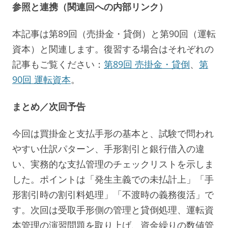
参照と連携（関連回への内部リンク）
本記事は第89回（売掛金・貸倒）と第90回（運転
資本）と関連します。復習する場合はそれぞれの
記事もご覧ください：
第89回 売掛金・貸倒
、
第
90回 運転資本
。
まとめ／次回予告
今回は買掛金と支払手形の基本と、試験で問われ
やすい仕訳パターン、手形割引と銀行借入の違
い、実務的な支払管理のチェックリストを示しま
した。ポイントは「発生主義での未払計上」「手
形割引時の割引料処理」「不渡時の義務復活」で
す。次回は受取手形側の管理と貸倒処理、運転資
本管理の演習問題を取り上げ、資金繰りの数値管