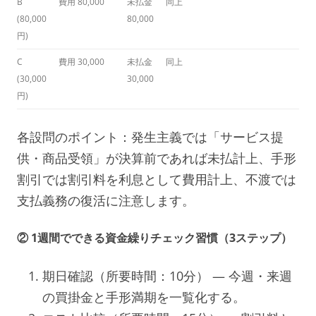
B
費用 80,000
未払金
同上
(80,000
80,000
円)
C
費用 30,000
未払金
同上
(30,000
30,000
円)
各設問のポイント：発生主義では「サービス提
供・商品受領」が決算前であれば未払計上、手形
割引では割引料を利息として費用計上、不渡では
支払義務の復活に注意します。
② 1週間でできる資金繰りチェック習慣（3ステップ）
期日確認（所要時間：10分） — 今週・来週
の買掛金と手形満期を一覧化する。