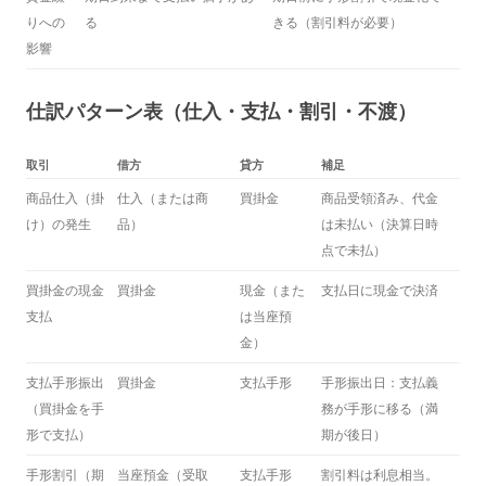
りへの
る
きる（割引料が必要）
影響
仕訳パターン表（仕入・支払・割引・不渡）
取引
借方
貸方
補足
商品仕入（掛
仕入（または商
買掛金
商品受領済み、代金
け）の発生
品）
は未払い（決算日時
点で未払）
買掛金の現金
買掛金
現金（また
支払日に現金で決済
支払
は当座預
金）
支払手形振出
買掛金
支払手形
手形振出日：支払義
（買掛金を手
務が手形に移る（満
形で支払）
期が後日）
手形割引（期
当座預金（受取
支払手形
割引料は利息相当。