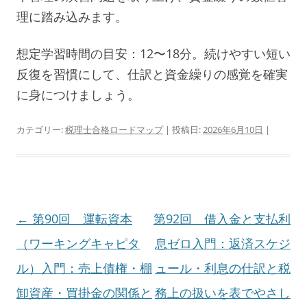
理に踏み込みます。
想定学習時間の目安：12〜18分。続けやすい短い
反復を習慣にして、仕訳と資金繰りの感覚を確実
に身につけましょう。
カテゴリー:
税理士合格ロードマップ
| 投稿日:
2026年6月10日
|
投
←
第90回 運転資本
第92回 借入金と支払利
稿
（ワーキングキャピタ
息ゼロ入門：返済スケジ
ナ
ル）入門：売上債権・棚
ュール・利息の仕訳と税
ビ
卸資産・買掛金の関係と
務上の扱いを表でやさし