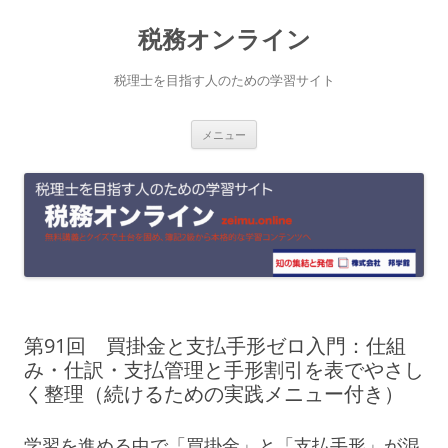
コ
税務オンライン
ン
テ
税理士を目指す人のための学習サイト
ン
メニュー
ツ
へ
ス
キ
ッ
プ
第91回 買掛金と支払手形ゼロ入門：仕組
み・仕訳・支払管理と手形割引を表でやさし
く整理（続けるための実践メニュー付き）
学習を進める中で「買掛金」と「支払手形」が混