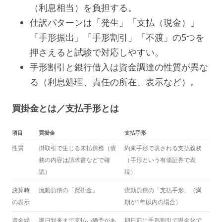
（利息相当）を負担する。
仕訳パターンは「発生」「支払（現金）」
「手形振出」「手形割引」「不渡」の5つを
押さえると試験で対応しやすい。
手形割引と銀行借入は資金調達の性質が異な
る（利息処理、責任の所在、表示など）。
買掛金とは／支払手形とは
項目
買掛金
支払手形
性質
掛取引で生じる未払債務（債
約束手形で表される支払義務
務の内容は請求書などで確
（手形という有価証券で表
認）
現）
決算時
流動負債の「買掛金」
流動負債の「支払手形」（満
の表示
期が1年以内の場合）
資金繰
期日到来まで支払い猶予があ
期日前に手形割引で現金化で