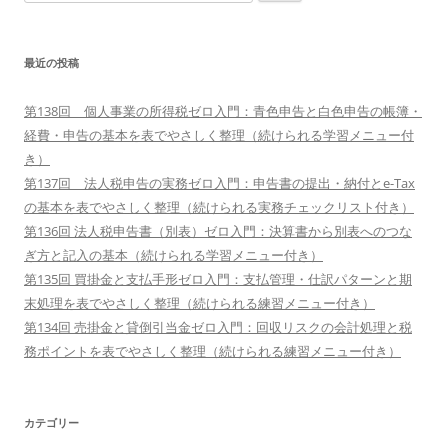
索:
最近の投稿
第138回 個人事業の所得税ゼロ入門：青色申告と白色申告の帳簿・
経費・申告の基本を表でやさしく整理（続けられる学習メニュー付
き）
第137回 法人税申告の実務ゼロ入門：申告書の提出・納付とe-Tax
の基本を表でやさしく整理（続けられる実務チェックリスト付き）
第136回 法人税申告書（別表）ゼロ入門：決算書から別表へのつな
ぎ方と記入の基本（続けられる学習メニュー付き）
第135回 買掛金と支払手形ゼロ入門：支払管理・仕訳パターンと期
末処理を表でやさしく整理（続けられる練習メニュー付き）
第134回 売掛金と貸倒引当金ゼロ入門：回収リスクの会計処理と税
務ポイントを表でやさしく整理（続けられる練習メニュー付き）
カテゴリー