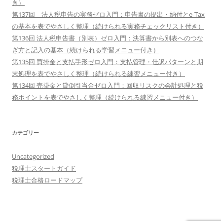
き）
第137回 法人税申告の実務ゼロ入門：申告書の提出・納付とe-Tax
の基本を表でやさしく整理（続けられる実務チェックリスト付き）
第136回 法人税申告書（別表）ゼロ入門：決算書から別表へのつな
ぎ方と記入の基本（続けられる学習メニュー付き）
第135回 買掛金と支払手形ゼロ入門：支払管理・仕訳パターンと期
末処理を表でやさしく整理（続けられる練習メニュー付き）
第134回 売掛金と貸倒引当金ゼロ入門：回収リスクの会計処理と税
務ポイントを表でやさしく整理（続けられる練習メニュー付き）
カテゴリー
Uncategorized
税理士スタートガイド
税理士合格ロードマップ