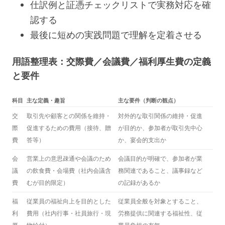
仕訳例と証憑チェックリストで実務対応を確
認する
最後に短めの実践問題で理解を定着させる
用語整理表：交際費／会議費／福利厚生費の定義
と要件
科目
主な定義・趣旨
主な要件（判断の観点）
交
取引先や顧客との関係を維持・
対外的な取引関係の維持・促進
際
促進するための費用（接待、贈
が目的か、参加者が取引先中心
費
答等）
か、宴会的支出か
会
営業上の意思疎通や会議のため
会議目的が明確で、参加者が業
議
の飲食費・会場費（社内会議含
務関連であること、議事録など
費
むが目的限定）
の記録があるか
福
従業員の福祉向上を目的とした
従業員全般を対象とすること、
利
費用（社内行事・社員旅行・現
労務提供に関連する福祉性、従