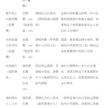
方）
取引先と
交際
課税仕入れ相当
会食の領収書は保管。中小企
の接待費
費 xxx
（課税資産の譲渡
業特例適用の有無を確認。決
（交際
/ 現金預
等）
算時点で領収書未提出なら未
費）
金 xxx
払計上を検討
社内会議
会議
課税対象（外部業
議題・参加者記録を保管。開
の弁当代
費 xxx
者からの仕入れ
催日が決算翌日に近い場合は
（会議
/ 現金預
時）
未経過費用の判定に注意
費）
金 xxx
社員旅行
福利厚
宿泊等は課税・非
旅行が期間中にまたがる場
（福利厚
生費
課税が混在。旅費
合、決算日時点で未実施部分
生）
xxx / 未
のうち私的部分は
は未払計上。従業員負担があ
払金
給与課税
るか明示
xxx
福利厚生
福利厚
課税仕入れに該当
一部特定者のみの支給は課税
としての
生費
（販売業者から）
給与の可能性。決算時に未納