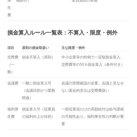
厚
物給付）
業員負担の有無
生
費
損金算入ルール一覧表：不算入・限度・例外
項目
原則の損金取扱い
主な限度・例外
交際費
損金不算入（原則）
中小企業等の特例で一定額損金算入、
（一
交際費等の50％損金算入（条件付き）
般）
会議費
一般に損金算入可
会議の実態確認が必要。会議と見なせ
（会議目的かつ業務
ない宴会的支出は交際費扱い
関連）
福利厚
損金算入可（従業員
一部従業員だけの高額給付は給与課税
生費
の福利向上が目的）
の可能性あり。福利厚生性の判断が重
要