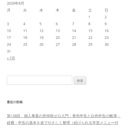
ョ
2026年8月
月
火
水
木
金
土
日
ン
1
2
3
4
5
6
7
8
9
10
11
12
13
14
15
16
17
18
19
20
21
22
23
24
25
26
27
28
29
30
31
« 7月
検
索:
最近の投稿
第138回 個人事業の所得税ゼロ入門：青色申告と白色申告の帳簿・
経費・申告の基本を表でやさしく整理（続けられる学習メニュー付