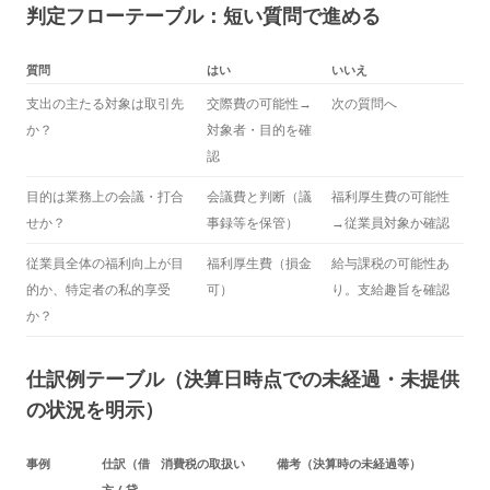
判定フローテーブル：短い質問で進める
質問
はい
いいえ
支出の主たる対象は取引先
交際費の可能性→
次の質問へ
か？
対象者・目的を確
認
目的は業務上の会議・打合
会議費と判断（議
福利厚生費の可能性
せか？
事録等を保管）
→従業員対象か確認
従業員全体の福利向上が目
福利厚生費（損金
給与課税の可能性あ
的か、特定者の私的享受
可）
り。支給趣旨を確認
か？
仕訳例テーブル（決算日時点での未経過・未提供
の状況を明示）
事例
仕訳（借
消費税の取扱い
備考（決算時の未経過等）
方 / 貸