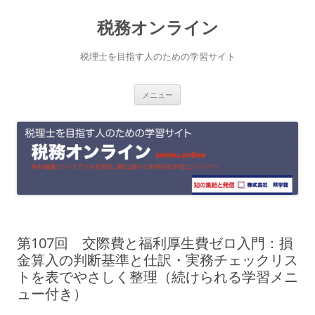
コ
税務オンライン
ン
テ
税理士を目指す人のための学習サイト
ン
メニュー
ツ
へ
ス
キ
ッ
プ
第107回 交際費と福利厚生費ゼロ入門：損
金算入の判断基準と仕訳・実務チェックリス
トを表でやさしく整理（続けられる学習メニ
ュー付き）