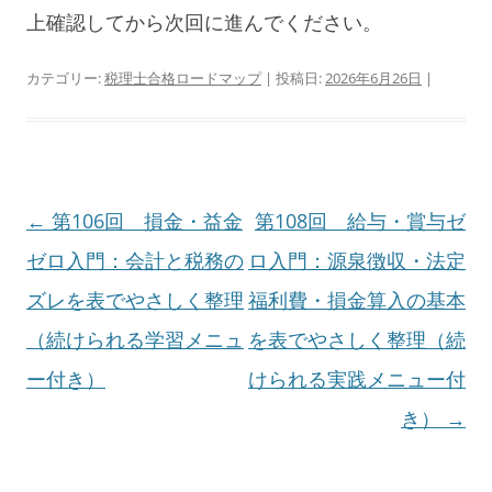
上確認してから次回に進んでください。
カテゴリー:
税理士合格ロードマップ
| 投稿日:
2026年6月26日
|
投
←
第106回 損金・益金
第108回 給与・賞与ゼ
稿
ゼロ入門：会計と税務の
ロ入門：源泉徴収・法定
ナ
ズレを表でやさしく整理
福利費・損金算入の基本
ビ
（続けられる学習メニュ
を表でやさしく整理（続
ゲ
ー付き）
けられる実践メニュー付
ー
き）
→
シ