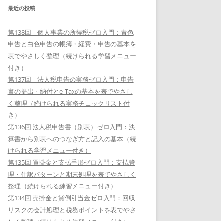
最近の投稿
第138回 個人事業の所得税ゼロ入門：青色
申告と白色申告の帳簿・経費・申告の基本を
表でやさしく整理（続けられる学習メニュー
付き）
第137回 法人税申告の実務ゼロ入門：申告
書の提出・納付とe-Taxの基本を表でやさし
く整理（続けられる実務チェックリスト付
き）
第136回 法人税申告書（別表）ゼロ入門：決
算書から別表へのつなぎ方と記入の基本（続
けられる学習メニュー付き）
第135回 買掛金と支払手形ゼロ入門：支払管
理・仕訳パターンと期末処理を表でやさしく
整理（続けられる練習メニュー付き）
第134回 売掛金と貸倒引当金ゼロ入門：回収
リスクの会計処理と税務ポイントを表でやさ