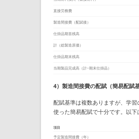
直接労務費
製造間接費（配賦後）
仕掛品期首残高
計（総製造原価）
仕掛品期末残高
当期製品完成高（計−期末仕掛品）
4）製造間接費の配賦（簡易配賦
配賦基準は複数ありますが、学習
使った簡易配賦で十分です。以下
項目
予定製造間接費（年）