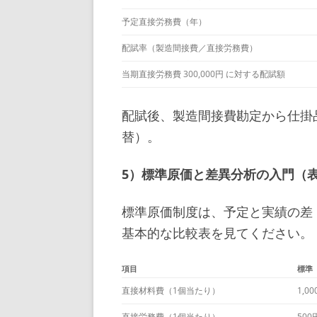
予定直接労務費（年）
配賦率（製造間接費／直接労務費）
当期直接労務費 300,000円 に対する配賦額
配賦後、製造間接費勘定から仕掛品
替）。
5）標準原価と差異分析の入門（
標準原価制度は、予定と実績の差
基本的な比較表を見てください。
項目
標準
直接材料費（1個当たり）
1,0
直接労務費（1個当たり）
500