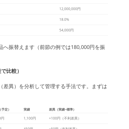
12,000,000円
18.0%
54,000円
へ振替えます（前節の例では180,000円を振
表で比較）
（差異）を分析して管理する手法です。まずは
（予定）
実績
差異（実績−標準）
00円
1,100円
+100円（不利差異）
円
450円
−50円（有利差異）