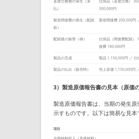
直接労務費の発生（未
仕掛品（直接労務） 300
払）
300,000円
製造間接費の発生（配賦
製造間接費 200,000円 
前）
配賦後の振替（例）
仕掛品（間接費配賦） 18
接費 180,000円
製品の完成
製品 1,150,000円 ／ 仕
製品の払出（販売時）
売上原価 1,150,000円 ／
3）製造原価報告書の見本（原価
製造原価報告書は、当期の発生原
示すものです。以下は簡易な見本
項目
当期材料投入（直接材料）