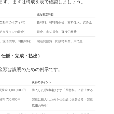
ます。まずは構成を表で確認しましょう。
主な勘定科目
自動車のボディ材）
原材料、材料費振替、材料仕入、買掛金
組立ラインの賃金）
賃金、未払賃金、直接労務費
、減価償却、間接材料）
製造間接費、間接材料費、未払金
・仕掛・完成・払出）
金額は説明のための例示です。
説明のポイント
買掛金 1,000,000円
購入した原材料はまず「原材料」に計上する
材料 700,000円
製造に投入した分を仕掛品に振替える（製造
原価の発生）