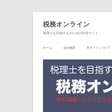
コ
税務オンライン
ン
テ
税理士を目指す人のための学習サイト
ン
ツ
ホーム
会社概要
本サイトについて
へ
ス
キ
ッ
プ