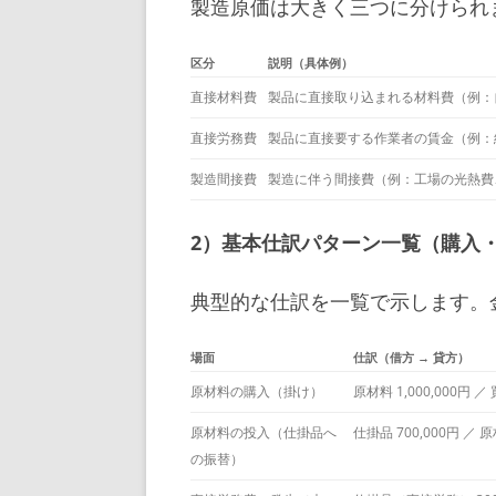
製造原価は大きく三つに分けられ
区分
説明（具体例）
直接材料費
製品に直接取り込まれる材料費（例：
直接労務費
製品に直接要する作業者の賃金（例：
製造間接費
製造に伴う間接費（例：工場の光熱費
2）基本仕訳パターン一覧（購入
典型的な仕訳を一覧で示します。
場面
仕訳（借方 → 貸方）
原材料の購入（掛け）
原材料 1,000,000円 ／ 
原材料の投入（仕掛品へ
仕掛品 700,000円 ／ 原
の振替）