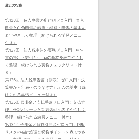
最近の投稿
第138回 個人事業の所得税ゼロ入門：青色
申告と白色申告の帳簿・経費・申告の基本を
表でやさしく整理（続けられる学習メニュー
付き）
第137回 法人税申告の実務ゼロ入門：申告
書の提出・納付とe-Taxの基本を表でやさし
く整理（続けられる実務チェックリスト付
き）
第136回 法人税申告書（別表）ゼロ入門：決
算書から別表へのつなぎ方と記入の基本（続
けられる学習メニュー付き）
第135回 買掛金と支払手形ゼロ入門：支払管
理・仕訳パターンと期末処理を表でやさしく
整理（続けられる練習メニュー付き）
第134回 売掛金と貸倒引当金ゼロ入門：回収
リスクの会計処理と税務ポイントを表でやさ