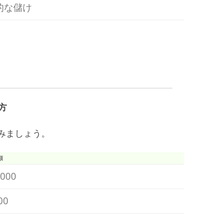
的な儲け
方
みましょう。
額
,000
00