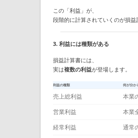
この「利益」が、
段階的に計算されていくのが損益
3. 利益には種類がある
損益計算書には、
実は
複数の利益
が登場します。
利益の種類
何が分か
売上総利益
本業
営業利益
本業
経常利益
通常