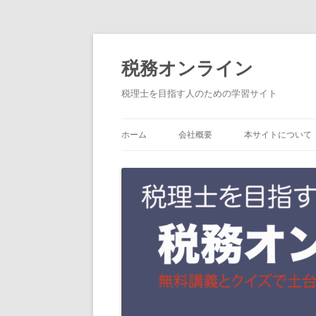
コ
税務オンライン
ン
テ
税理士を目指す人のための学習サイト
ン
ツ
ホーム
会社概要
本サイトについて
へ
ス
キ
ッ
プ