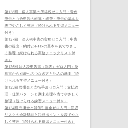
第138回 個人事業の所得税ゼロ入門：青色
申告と白色申告の帳簿・経費・申告の基本を
表でやさしく整理（続けられる学習メニュー
付き）
第137回 法人税申告の実務ゼロ入門：申告
書の提出・納付とe-Taxの基本を表でやさし
く整理（続けられる実務チェックリスト付
き）
第136回 法人税申告書（別表）ゼロ入門：決
算書から別表へのつなぎ方と記入の基本（続
けられる学習メニュー付き）
第135回 買掛金と支払手形ゼロ入門：支払管
理・仕訳パターンと期末処理を表でやさしく
整理（続けられる練習メニュー付き）
第134回 売掛金と貸倒引当金ゼロ入門：回収
リスクの会計処理と税務ポイントを表でやさ
しく整理（続けられる練習メニュー付き）