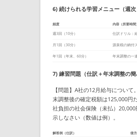
6) 続けられる学習メニュー（週
頻度
内容（所要時間
週3回（10分）
仕訳ドリル：
月1回（30分）
源泉税の納付
年1回（年末、60分）
年末調整の一
7) 練習問題（仕訳＋年末調整の
【問題】A社の12月給与について。
末調整後の確定税額は125,000円
社負担の社会保険（未払）20,0
示しなさい（数値は例）。
解答例（仕訳）
借方