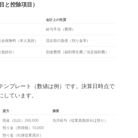
項目と控除項目）
会計上の性質
給与手当（費用）
社会保険料（本人負担）
流出前の負債（預り金等）
社負担分）
別途費用（福利厚生費／法定福利費）
テンプレート（数値は例）です。決算日時点で
にしています。
貸方
摘要
現金（払出）260,000
当月給与（従業員負担分は預り）
預り金（所得税）10,000
預り金（社保従業員分）