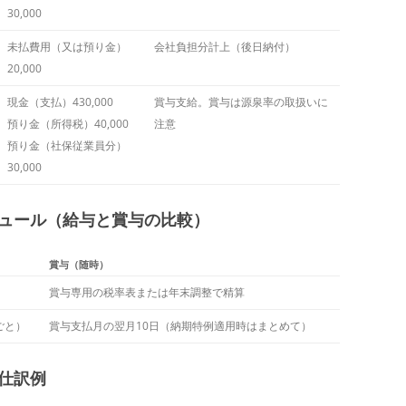
30,000
未払費用（又は預り金）
会社負担分計上（後日納付）
20,000
現金（支払）430,000
賞与支給。賞与は源泉率の取扱いに
預り金（所得税）40,000
注意
預り金（社保従業員分）
30,000
ジュール（給与と賞与の比較）
賞与（随時）
賞与専用の税率表または年末調整で精算
ごと）
賞与支払月の翌月10日（納期特例適用時はまとめて）
と仕訳例