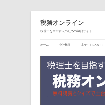
コ
税務オンライン
ン
テ
税理士を目指す人のための学習サイト
ン
ツ
ホーム
会社概要
本サイトについて
へ
ス
キ
ッ
プ