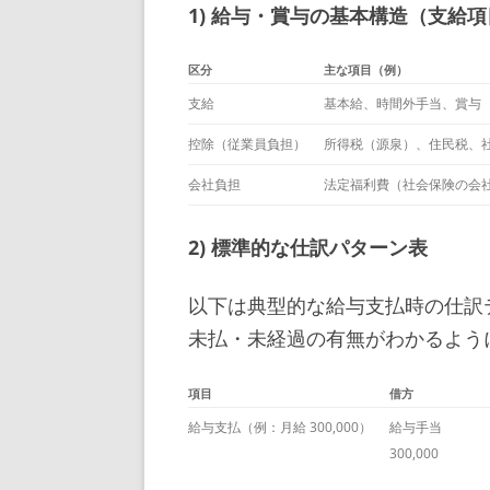
1) 給与・賞与の基本構造（支給
区分
主な項目（例）
支給
基本給、時間外手当、賞与
控除（従業員負担）
所得税（源泉）、住民税、
会社負担
法定福利費（社会保険の会
2) 標準的な仕訳パターン表
以下は典型的な給与支払時の仕訳
未払・未経過の有無がわかるよう
項目
借方
給与支払（例：月給 300,000）
給与手当
300,000