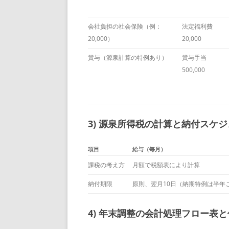
会社負担の社会保険（例：
法定福利費
20,000）
20,000
賞与（源泉計算の特例あり）
賞与手当
500,000
3) 源泉所得税の計算と納付スケ
項目
給与（毎月）
課税の考え方
月額で税額表により計算
納付期限
原則、翌月10日（納期特例は半年
4) 年末調整の会計処理フロー表