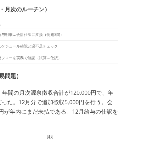
次・月次のルーチン）
）
給与明細→会計仕訳に変換（例題3問）
スケジュール確認と過不足チェック
連フローを実務で確認（試算→仕訳）
簡易問題）
年間の月次源泉徴収合計が120,000円で、年
だった。12月分で追加徴収5,000円を行う。会
00円が年内にまだ未払である。12月給与の仕訳を
貸方