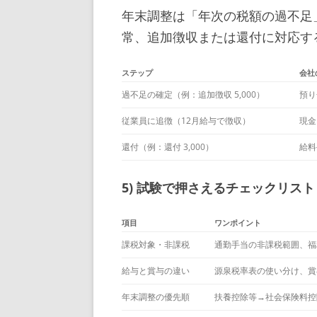
年末調整は「年次の税額の過不足
常、追加徴収または還付に対応す
ステップ
会社
過不足の確定（例：追加徴収 5,000）
預り
従業員に追徴（12月給与で徴収）
現金
還付（例：還付 3,000）
給料
5) 試験で押さえるチェックリスト
項目
ワンポイント
課税対象・非課税
通勤手当の非課税範囲、福
給与と賞与の違い
源泉税率表の使い分け、賞
年末調整の優先順
扶養控除等→社会保険料控