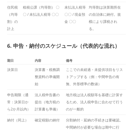
住民税
租税公課（均等割） 〇
未払法人税等
均等割は決算期所在
（均等
〇 / 未払法人税等 〇〇
〇〇 / 現金預
の自治体に納付。規
割）の
金 〇〇
模により課税され
計上
る。
6. 申告・納付のスケジュール（代表的な流れ）
期日
内容
備考
決算日
決算書・税務調
ここでの未経過・未提供項目をリス
整資料の準備開
トアップする（例：中間申告の有
始
無、外形標準の数値）
申告期限（通
法人税申告書の
地方税は法人税額等を基礎に計算す
常：決算日か
提出（地方税の
るため、法人税申告に合わせて行う
ら2か月以内）
計算書も準備）
のが一般的
納付（同上）
確定税額の納付
分割納付・延納の手続きは要確認。
中間納付が必要な場合は期中に行