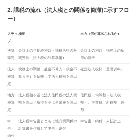
2. 課税の流れ（法人税との関係を簡潔に示すフロ
ー）
ステッ
概要
出力（何が算出されるか）
プ
決算
会計上の当期純利益・課税所得の基
会計上の利益、税務上の所
確定
礎整理（法人税の計算準備）
得の骨子
法人
税務上の調整（益金不算入・損金不
確定法人税額（基礎資料）
税算
算入等）を反映して法人税額を算出
定
地方
法人税額を基に法人住民税の法人税
住民税（均等割＋法人税
税算
割を算出／所得を基に事業税を算出
割）、事業税（所得割・外
定
形）
申
法人税申告書とともに地方税関係の
申告書・納付・未払計上
告・
計算書を作成して申告・納付
納付