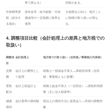
帯で異なる）
控除がある。
外形標準課
資本金等・給与総額・付加
大規模法人向け。地方ごと
税（該当す
価値等の一定指標に税率を
に指標の取り扱いが異な
る場合）
適用
る。
4. 調整項目比較（会計処理上の差異と地方税での
取扱い）
調整項
会計処理上
地方税での取り扱い（住民税／事業税の代表例）
目
交際
会計上の費用とし
税務上一部損金不算入→課税所得増（住民
費
て処理
税・事業税ともに影響）
受取
会計上収益計上
税務上益金不算入（一定割合）→課税所得調
配当
整（主に法人税基準）
減価
会計基準の償却額
税法上の償却方法に差異あり→所得の調整対
償却
象