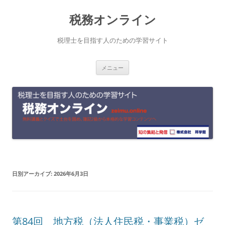
コ
税務オンライン
ン
テ
税理士を目指す人のための学習サイト
ン
メニュー
ツ
へ
ス
キ
ッ
プ
日別アーカイブ:
2026年6月3日
第84回 地方税（法人住民税・事業税）ゼ