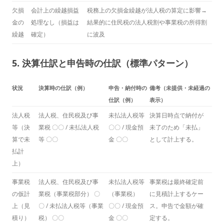
欠損
会計上の繰越損益
税務上の欠損金繰越が法人税の算定に影響→
金の
処理なし（損益は
結果的に住民税の法人税割や事業税の所得割
繰越
確定）
に波及
5. 決算仕訳と申告時の仕訳（標準パターン）
状況
決算時の仕訳（例）
申告・納付時の
備考（未提供・未経過の
仕訳（例）
表示）
法人税
法人税、住民税及び事
未払法人税等
決算日時点で納付が
等（決
業税 〇〇 / 未払法人税
〇〇 / 現金預
未了のため「未払」
算で未
等 〇〇
金 〇〇
として計上する。
払計
上）
事業税
法人税、住民税及び事
未払法人税等
事業税は最終確定前
の仮計
業税（事業税部分） 〇
（事業税）
に見積計上するケー
上（見
〇 / 未払法人税等（事業
〇〇 / 現金預
ス。申告で金額が確
積り）
税） 〇〇
金 〇〇
定する。