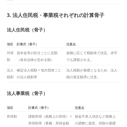
3. 法人住民税・事業税それぞれの計算骨子
法人住民税（骨子）
項目
計算式（骨子）
注意点
均等
資本金等の区分ごとに定額
規模に応じて税額表で決定。赤字
割
（各自治体が定める額）
でも課税される。
法人
確定法人税額 × 地方団体ごと
法人税額が基礎となるため、法人
税割
の法人税割率
税の算定順序に注意。
法人事業税（骨子）
項目
計算式（骨子）
注意点
所得割
課税所得（税務上の所得） ×
損金不算入項目など税務上
所得割率（業種・所得金額
の調整に留意。控除や基礎