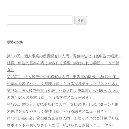
検
索:
最近の投稿
第138回 個人事業の所得税ゼロ入門：青色申告と白色申告の帳簿・
経費・申告の基本を表でやさしく整理（続けられる学習メニュー付
き）
第137回 法人税申告の実務ゼロ入門：申告書の提出・納付とe-Tax
の基本を表でやさしく整理（続けられる実務チェックリスト付き）
第136回 法人税申告書（別表）ゼロ入門：決算書から別表へのつな
ぎ方と記入の基本（続けられる学習メニュー付き）
第135回 買掛金と支払手形ゼロ入門：支払管理・仕訳パターンと期
末処理を表でやさしく整理（続けられる練習メニュー付き）
第134回 売掛金と貸倒引当金ゼロ入門：回収リスクの会計処理と税
務ポイントを表でやさしく整理（続けられる練習メニュー付き）