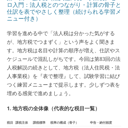
ロ入門：法人税とのつながり・計算の骨子と
仕訳を表でやさしく整理（続けられる学習メ
ニュー付き）
学習を進める中で「法人税は分かった気がする
が、地方税でつまずく」という声をよく聞きま
す。地方税は名目や計算の順序が増え、仕訳やス
ケジュールで混乱しがちです。今回は第83回の法
人税解説の続きとして、地方税（法人住民税・法
人事業税）を『表で整理』して、試験学習に結び
つく練習メニューまで提示します。少しずつ表を
埋める感覚で進めましょう。
1. 地方税の全体像（代表的な税目一覧）
税目
課税主体
課税標準
税率の構成（骨子）
申告・納付頻度