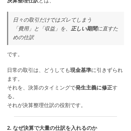
決算整理仕訳
とは、
日々の取引だけではズレてしまう
「費用」と「収益」を、
正しい期間
に直すた
めの仕訳
です。
日常の取引は、どうしても
現金基準
に引きずられ
ます。
それを、決算のタイミングで
発生主義に修正
す
る。
それが決算整理仕訳の役割です。
2. なぜ決算で大量の仕訳を入れるのか