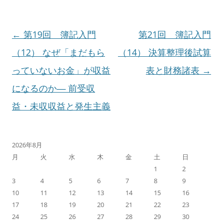
投
←
第19回 簿記入門
第21回 簿記入門
稿
（12） なぜ「まだもら
（14） 決算整理後試算
ナ
っていないお金」が収益
表と財務諸表
→
ビ
になるのか― 前受収
ゲ
益・未収収益と発生主義
ー
シ
2026年8月
月
火
水
木
金
土
日
ョ
1
2
ン
3
4
5
6
7
8
9
10
11
12
13
14
15
16
17
18
19
20
21
22
23
24
25
26
27
28
29
30