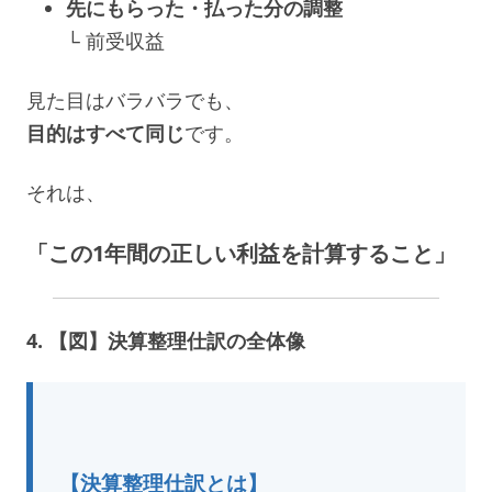
先にもらった・払った分の調整
└ 前受収益
見た目はバラバラでも、
目的はすべて同じ
です。
それは、
「この1年間の正しい利益を計算すること」
4. 【図】決算整理仕訳の全体像
【決算整理仕訳とは】