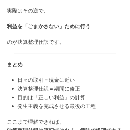
実際はその逆で、
利益を「ごまかさない」ために行う
のが決算整理仕訳です。
まとめ
日々の取引＝現金に近い
決算整理仕訳＝期間に修正
目的は「正しい利益」の計算
発生主義を完成させる最後の工程
ここまで理解できれば、