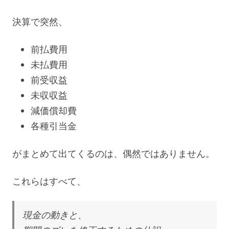
決算で突然、
前払費用
未払費用
前受収益
未収収益
減価償却費
各種引当金
がまとめて出てくるのは、偶然ではありません。
これらはすべて、
現金の動きと、