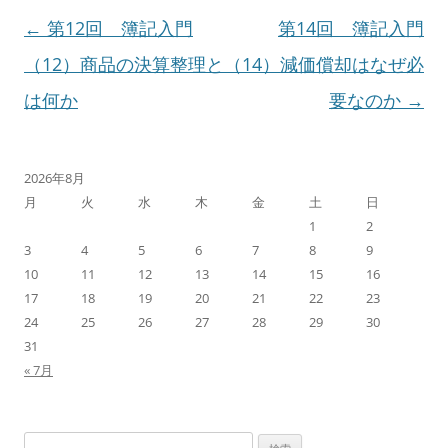
投
←
第12回 簿記入門
第14回 簿記入門
稿
（12）商品の決算整理と
（14）減価償却はなぜ必
ナ
は何か
要なのか
→
ビ
ゲ
2026年8月
月
火
水
木
金
土
日
ー
1
2
シ
3
4
5
6
7
8
9
10
11
12
13
14
15
16
ョ
17
18
19
20
21
22
23
ン
24
25
26
27
28
29
30
31
« 7月
検