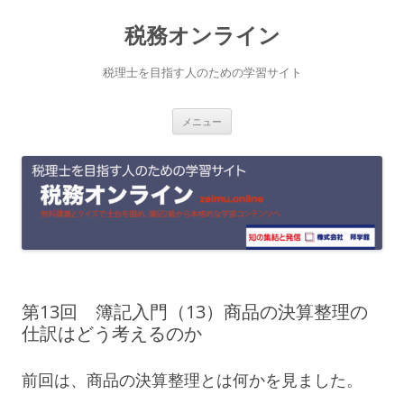
コ
税務オンライン
ン
テ
税理士を目指す人のための学習サイト
ン
メニュー
ツ
へ
ス
キ
ッ
プ
第13回 簿記入門（13）商品の決算整理の
仕訳はどう考えるのか
前回は、商品の決算整理とは何かを見ました。