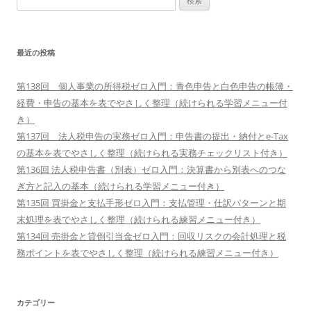
索:
最近の投稿
第138回 個人事業の所得税ゼロ入門：青色申告と白色申告の帳簿・
経費・申告の基本を表でやさしく整理（続けられる学習メニュー付
き）
第137回 法人税申告の実務ゼロ入門：申告書の提出・納付とe-Tax
の基本を表でやさしく整理（続けられる実務チェックリスト付き）
第136回 法人税申告書（別表）ゼロ入門：決算書から別表へのつな
ぎ方と記入の基本（続けられる学習メニュー付き）
第135回 買掛金と支払手形ゼロ入門：支払管理・仕訳パターンと期
末処理を表でやさしく整理（続けられる練習メニュー付き）
第134回 売掛金と貸倒引当金ゼロ入門：回収リスクの会計処理と税
務ポイントを表でやさしく整理（続けられる練習メニュー付き）
カテゴリー